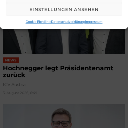
EINSTELLUNGEN ANSEHEN
Cookie-Richtlinie
Datenschutzerklärung
Impressum
NEWS
Hochnegger legt Präsidentenamt
zurück
IGV Austria
3. August 2026, 6:49