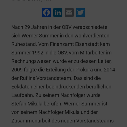
F
Li
E
T
a
n
m
wi
Nach 29 Jahren in der ÖBV verabschiedete
c
k
ai
tt
sich Werner Summer in den wohlverdienten
e
e
l
er
Ruhestand. Vom Finanzamt Eisenstadt kam
b
dI
Summer 1992 in die ÖBV, vom Mitarbeiter im
o
n
Rechnungswesen wurde er zu dessen Leiter,
o
2009 folgte die Erteilung der Prokura und 2014
k
der Ruf ins Vorstandsteam. Das sind die
Eckdaten einer beeindruckenden beruflichen
Laufbahn. Zu seinem Nachfolger wurde
Stefan Mikula berufen. Werner Summer ist
von seinem Nachfolger Mikula und der
Zusammenarbeit des neuen Vorstandsteams