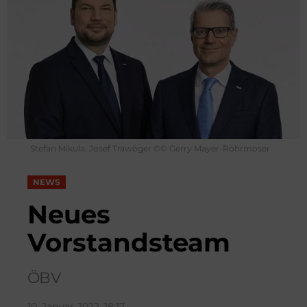
Stefan Mikula, Josef Trawöger ©© Gerry Mayer-Rohrmoser
NEWS
Neues
Vorstandsteam
ÖBV
10. Januar 2022, 18:17