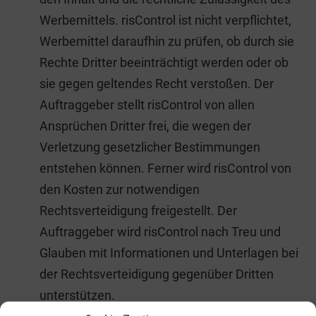
Werbemittels. risControl ist nicht verpflichtet,
Werbemittel daraufhin zu prüfen, ob durch sie
Rechte Dritter beeinträchtigt werden oder ob
sie gegen geltendes Recht verstoßen. Der
Auftraggeber stellt risControl von allen
Ansprüchen Dritter frei, die wegen der
Verletzung gesetzlicher Bestimmungen
entstehen können. Ferner wird risControl von
den Kosten zur notwendigen
Rechtsverteidigung freigestellt. Der
Auftraggeber wird risControl nach Treu und
Glauben mit Informationen und Unterlagen bei
der Rechtsverteidigung gegenüber Dritten
unterstützen.