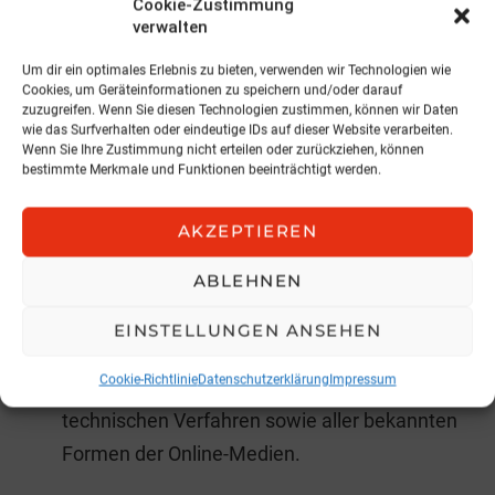
Cookie-Zustimmung
6.2. Der Auftraggeber überträgt risControl
verwalten
sämtliche zur Nutzung der Werbemittel im
Um dir ein optimales Erlebnis zu bieten, verwenden wir Technologien wie
Internet erforderlichen urheberrechtlichen
Cookies, um Geräteinformationen zu speichern und/oder darauf
zuzugreifen. Wenn Sie diesen Technologien zustimmen, können wir Daten
Nutzungs-, Leistungsschutz- und sonstigen
wie das Surfverhalten oder eindeutige IDs auf dieser Website verarbeiten.
Wenn Sie Ihre Zustimmung nicht erteilen oder zurückziehen, können
Rechte, insbesondere das Recht zur
bestimmte Merkmale und Funktionen beeinträchtigt werden.
Vervielfältigung, Verbreitung, Übertragung,
Sendung, zeitlich und inhaltlich in dem für die
AKZEPTIEREN
Durchführung des Auftrags notwendigen
ABLEHNEN
Umfang. Vorgenannte Rechte werden in allen
Fällen örtlich unbegrenzt übertragen. Des
EINSTELLUNGEN ANSEHEN
Weiteren berechtigen die vorgenannten
Cookie-Richtlinie
Datenschutzerklärung
Impressum
Rechte zur Schaltung mittels aller bekannten
technischen Verfahren sowie aller bekannten
Formen der Online-Medien.