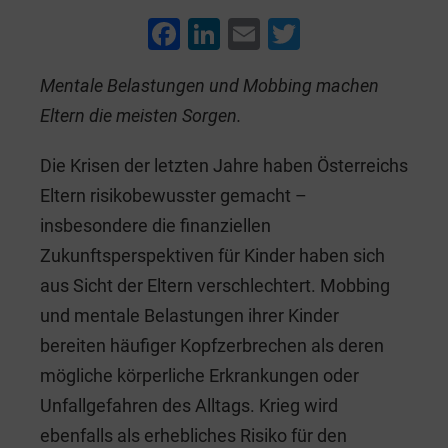
F
Li
E
T
a
n
m
wi
Mentale Belastungen und Mobbing machen
c
k
ai
tt
Eltern die meisten Sorgen.
e
e
l
er
b
dI
Die Krisen der letzten Jahre haben Österreichs
o
n
Eltern risikobewusster gemacht –
o
insbesondere die finanziellen
k
Zukunftsperspektiven für Kinder haben sich
aus Sicht der Eltern verschlechtert. Mobbing
und mentale Belastungen ihrer Kinder
bereiten häufiger Kopfzerbrechen als deren
mögliche körperliche Erkrankungen oder
Unfallgefahren des Alltags. Krieg wird
ebenfalls als erhebliches Risiko für den