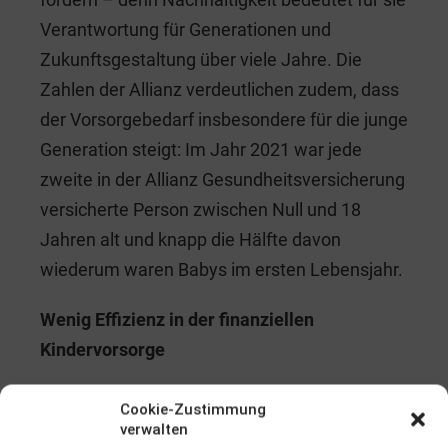
Verantwortung für Generationen und
Zukunftsgestaltung über viele Jahre. Die
Zahlen der Allianz verdeutlichen zudem, dass
der Vorsorgebedarf insbesondere für die junge
Generation steigt: Im Jahr 2021 war jede
zweite in der Allianz Gesundheitsversicherung
versicherte Person zwischen Null und 18
Jahren alt und knapp die Hälfte davon
wiederum waren Babys im ersten Lebensjahr.
Wenig Effizienz in der finanziellen
Kindervorsorge
Bei 84 Prozent der Eltern ist das
Cookie-Zustimmung
Risikobewusstsein im Hinblick auf die Zukunft
verwalten