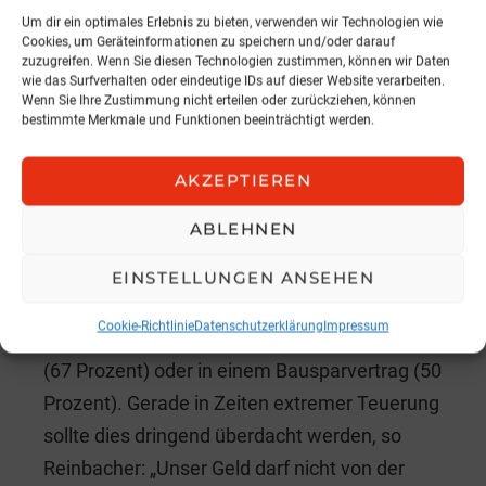
ihrer Kinder durch die aktuellen Krisen
Um dir ein optimales Erlebnis zu bieten, verwenden wir Technologien wie
gewachsen. Mit besonderer Skepsis sehen
Cookies, um Geräteinformationen zu speichern und/oder darauf
zuzugreifen. Wenn Sie diesen Technologien zustimmen, können wir Daten
die Eltern der finanziellen Absicherung ihrer
wie das Surfverhalten oder eindeutige IDs auf dieser Website verarbeiten.
Wenn Sie Ihre Zustimmung nicht erteilen oder zurückziehen, können
Kinder durch eine staatliche Alters-Pension
bestimmte Merkmale und Funktionen beeinträchtigt werden.
entgegen, an deren Effizienz nicht einmal
jede/r sechste glaubt. Dennoch halten es nur
AKZEPTIEREN
30 Prozent der Befragten grundsätzlich für
ABLEHNEN
sinnvoll, schon in Kindesjahren mit der
Altersvorsorge zu beginnen. Beiseite gelegt
EINSTELLUNGEN ANSEHEN
wird Geld für den Nachwuchs meistens
Cookie-Richtlinie
Datenschutzerklärung
Impressum
dennoch, allerdings primär auf ein Sparbuch
(67 Prozent) oder in einem Bausparvertrag (50
Prozent). Gerade in Zeiten extremer Teuerung
sollte dies dringend überdacht werden, so
Reinbacher: „Unser Geld darf nicht von der