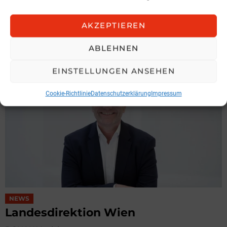
Hochnegger legt Präsidentenamt
zurück
AKZEPTIEREN
IGV Austria
3. August 2026, 6:49
ABLEHNEN
EINSTELLUNGEN ANSEHEN
Cookie-Richtlinie
Datenschutzerklärung
Impressum
NEWS
Landesdirektion Wien