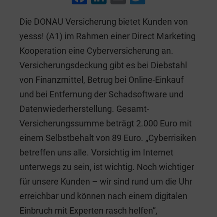
a
n
m
wi
Die DONAU Versicherung bietet Kunden von
c
k
ai
tt
yesss! (A1) im Rahmen einer Direct Marketing
e
e
l
er
Kooperation eine Cyberversicherung an.
b
dI
Versicherungsdeckung gibt es bei Diebstahl
o
n
von Finanzmittel, Betrug bei Online-Einkauf
o
und bei Entfernung der Schadsoftware und
k
Datenwiederherstellung. Gesamt-
Versicherungssumme beträgt 2.000 Euro mit
einem Selbstbehalt von 89 Euro. „Cyberrisiken
betreffen uns alle. Vorsichtig im Internet
unterwegs zu sein, ist wichtig. Noch wichtiger
für unsere Kunden – wir sind rund um die Uhr
erreichbar und können nach einem digitalen
Einbruch mit Experten rasch helfen“,