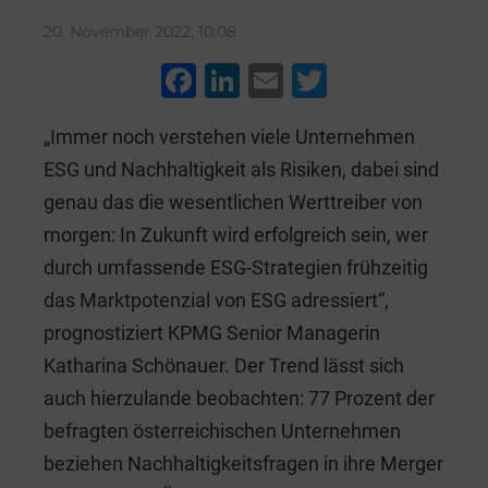
20. November 2022, 10:08
F
Li
E
T
a
n
m
wi
„Immer noch verstehen viele Unternehmen
c
k
ai
tt
ESG und Nachhaltigkeit als Risiken, dabei sind
e
e
l
er
genau das die wesentlichen Werttreiber von
b
dI
morgen: In Zukunft wird erfolgreich sein, wer
o
n
durch umfassende ESG-Strategien frühzeitig
o
das Marktpotenzial von ESG adressiert“,
k
prognostiziert KPMG Senior Managerin
Katharina Schönauer. Der Trend lässt sich
auch hierzulande beobachten: 77 Prozent der
befragten österreichischen Unternehmen
beziehen Nachhaltigkeitsfragen in ihre Merger