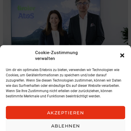
Cookie-Zustimmung
verwalten
Um dir ein optimales Erlebnis zu bieten, verwenden wir Technologien wie
MARKT
Cookies, um Geräteinformationen zu speichern und/oder darauf
Bestandssystem modernisiert
zuzugreifen. Wenn Sie diesen Technologien zustimmen, können wir Daten
wie das Surfverhalten oder eindeutige IDs auf dieser Website verarbeiten.
Atos/TIROLER Versicherung V.a.G.
Wenn Sie Ihre Zustimmung nicht erteilen oder zurückziehen, können
bestimmte Merkmale und Funktionen beeinträchtigt werden.
6. August 2026, 10:07
AKZEPTIEREN
ABLEHNEN