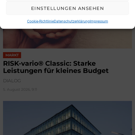
EINSTELLUNGEN ANSEHEN
Cookie-Richtlinie
Datenschutzerklärung
Impressum
MARKT
RISK-vario® Classic: Starke
Leistungen für kleines Budget
DIALOG
5. August 2026, 9:11