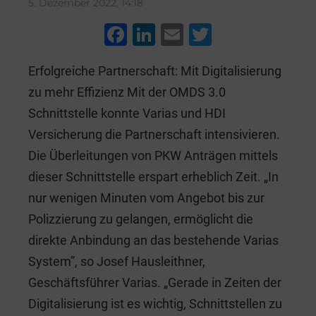
5. Dezember 2022, 14:18
F
Li
E
T
a
n
m
wi
Erfolgreiche Partnerschaft: Mit Digitalisierung
c
k
ai
tt
zu mehr Effizienz Mit der OMDS 3.0
e
e
l
er
Schnittstelle konnte Varias und HDI
b
dI
Versicherung die Partnerschaft intensivieren.
o
n
Die Überleitungen von PKW Anträgen mittels
o
dieser Schnittstelle erspart erheblich Zeit. „In
k
nur wenigen Minuten vom Angebot bis zur
Polizzierung zu gelangen, ermöglicht die
direkte Anbindung an das bestehende Varias
System”, so Josef Hausleithner,
Geschäftsführer Varias. „Gerade in Zeiten der
Digitalisierung ist es wichtig, Schnittstellen zu