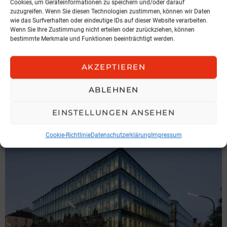
Cookies, um Geräteinformationen zu speichern und/oder darauf
zuzugreifen. Wenn Sie diesen Technologien zustimmen, können wir Daten
wie das Surfverhalten oder eindeutige IDs auf dieser Website verarbeiten.
Wenn Sie Ihre Zustimmung nicht erteilen oder zurückziehen, können
bestimmte Merkmale und Funktionen beeinträchtigt werden.
MARKT
AKZEPTIEREN
RISK-vario® Classic: Starke
Leistungen für kleines Budget
ABLEHNEN
DIALOG
EINSTELLUNGEN ANSEHEN
5. August 2026, 9:11
Cookie-Richtlinie
Datenschutzerklärung
Impressum