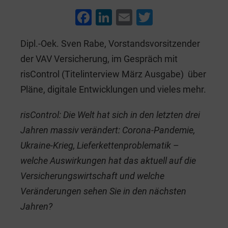
F
Li
E
T
a
n
m
wi
Dipl.-Oek. Sven Rabe, Vorstandsvorsitzender
c
k
ai
tt
der VAV Versicherung, im Gespräch mit
e
e
l
er
risControl (Titelinterview März Ausgabe) über
b
dI
Pläne, digitale Entwicklungen und vieles mehr.
o
n
o
risControl: Die Welt hat sich in den letzten drei
k
Jahren massiv verändert: Corona-Pandemie,
Ukraine-Krieg, Lieferkettenproblematik
–
welche Auswirkungen hat das aktuell auf die
Versicherungswirtschaft und welche
Veränderungen sehen Sie in den nächsten
Jahren?