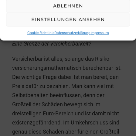
eines Sturmes und die Beschaffung ist teuer.
ABLEHNEN
Es wird in Zukunft eine Kombination aus
erhöhtem Selbstbehalt, Ausschlüssen und
EINSTELLUNGEN ANSEHEN
höheren Prämien geben müssen.
Cookie-Richtlinie
Datenschutzerklärung
Impressum
Eine Grenze der Versicherbarkeit?
Versicherbar ist alles, solange das Risiko
versicherungsmathematisch berechenbar ist.
Die wichtige Frage dabei: Ist man bereit, den
Preis dafür zu bezahlen. Man kann viel mit
Selbstbehalten beeinflussen, denn der
Großteil der Schäden bewegt sich im
dreistelligen Euro-Bereich und ist damit nicht
existenzgefährdend. Im Umkehrschluss sind
genau diese Schäden aber für einen Großteil