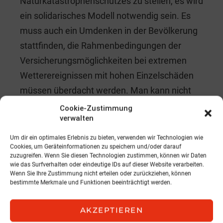
Naturkatastrophenschutzes zu stellen, es wird
ein solidarisches Modell notwendig sein. Es
muss auch ein Umdenken in der Bevölkerung
stattfinden, die Rahmenbedingungen der
Versicherungsmöglichkeiten bei extremen
Wetterereignissen mit hohen Einzelschäden
müssen überdacht werden. Man kann nicht
alles über den Preis abdecken, es muss das
Cookie-Zustimmung
verwalten
Thema Selbstbehalt in den Vordergrund
treten. Denn nicht nur die Schadenserledigung
Um dir ein optimales Erlebnis zu bieten, verwenden wir Technologien wie
Cookies, um Geräteinformationen zu speichern und/oder darauf
durch Professionisten wird viel teurer, sondern
zuzugreifen. Wenn Sie diesen Technologien zustimmen, können wir Daten
beispielsweise auch die Ausstattung von
wie das Surfverhalten oder eindeutige IDs auf dieser Website verarbeiten.
Wenn Sie Ihre Zustimmung nicht erteilen oder zurückziehen, können
Gärten wird immer hochwertiger und damit
bestimmte Merkmale und Funktionen beeinträchtigt werden.
teurer in der Wiederbeschaffung: Griller,
Gartenmöbel und Trampoline sind oft Opfer
AKZEPTIEREN