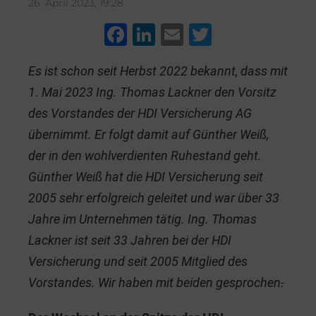
26. April 2023, 19:28
F
Li
E
T
a
n
m
wi
Es ist schon seit Herbst 2022 bekannt, dass mit
c
k
ai
tt
1. Mai 2023 Ing. Thomas Lackner den Vorsitz
e
e
l
er
des Vorstandes der HDI Versicherung AG
b
dI
übernimmt. Er folgt damit auf Günther Weiß,
o
n
der in den wohlverdienten Ruhestand geht.
o
Günther Weiß hat die HDI Versicherung seit
k
2005 sehr erfolgreich geleitet und war über 33
Jahre im Unternehmen tätig. Ing. Thomas
Lackner ist seit 33 Jahren bei der HDI
Versicherung und seit 2005 Mitglied des
Vorstandes. Wir haben mit beiden gesprochen
.