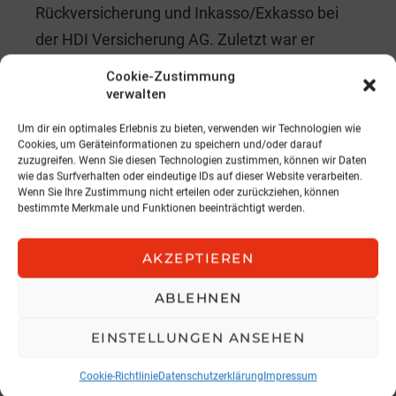
Rückversicherung und Inkasso/Exkasso bei
der HDI Versicherung AG. Zuletzt war er
maßgeblich an der erfolgreichen Umsetzung
Cookie-Zustimmung
des Projekts „Rechnungslegungsstandards
verwalten
IFRS 17“ beteiligt. In seiner weiteren Funktion
Um dir ein optimales Erlebnis zu bieten, verwenden wir Technologien wie
als Chief Information Officer (CIO) kann er
Cookies, um Geräteinformationen zu speichern und/oder darauf
zuzugreifen. Wenn Sie diesen Technologien zustimmen, können wir Daten
künftig seine Kompetenz bei der
wie das Surfverhalten oder eindeutige IDs auf dieser Website verarbeiten.
Wenn Sie Ihre Zustimmung nicht erteilen oder zurückziehen, können
Intensivierung der Kernthemen Digitalisierung
bestimmte Merkmale und Funktionen beeinträchtigt werden.
und Automatisierung einbringen. Ich bin
überzeugt, dass wir damit für die nächsten
AKZEPTIEREN
Jahre gut aufgestellt sind.
ABLEHNEN
Lesen Sie das komplette Interview in der April
EINSTELLUNGEN ANSEHEN
Ausgabe von risControl.
Cookie-Richtlinie
Datenschutzerklärung
Impressum