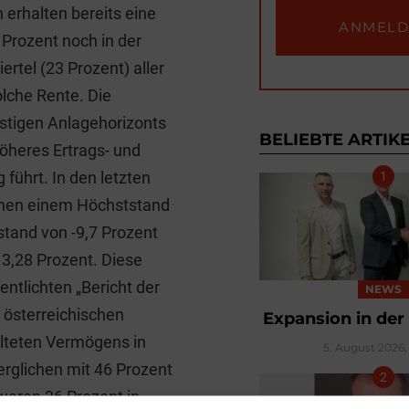
 erhalten bereits eine
Prozent noch in der
rtel (23 Prozent) aller
olche Rente. Die
istigen Anlagehorizonts
BELIEBTE ARTIK
höheres Ertrags- und
 führt. In den letzten
chen einem Höchststand
stand von -9,7 Prozent
 3,28 Prozent. Diese
ntlichten „Bericht der
NEWS
 österreichischen
Expansion in der
lteten Vermögens in
5. August 2026, 
verglichen mit 46 Prozent
waren 36 Prozent in