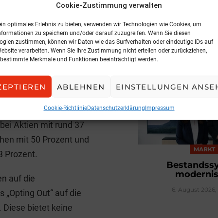
Cookie-Zustimmung verwalten
 11 Prozent in
 andere Anlagen wie
ein optimales Erlebnis zu bieten, verwenden wir Technologien wie Cookies, um
nformationen zu speichern und/oder darauf zuzugreifen. Wenn Sie diesen
ei Kreditinstituten.
ogien zustimmen, können wir Daten wie das Surfverhalten oder eindeutige IDs auf
NEWS
 24 Prozent in Aktien
Website verarbeiten. Wenn Sie Ihre Zustimmung nicht erteilen oder zurückziehen,
Spari geht z
bestimmte Merkmale und Funktionen beeinträchtigt werden.
onsfonds und
3. August 2026, 
ichische
ZEPTIEREN
ABLEHNEN
EINSTELLUNGEN ANSE
t weniger als 2 Prozent
Cookie-Richtlinie
Datenschutzerklärung
Impressum
 Prozent in Staats- und
ei Aktien mit rund 37
ihen mit 50 Prozent und
MARKT
3 Prozent.
Bestandss
modernis
n auf die
6. August 2026,
 „Opting Out“ auf die
 Diese bietet keine