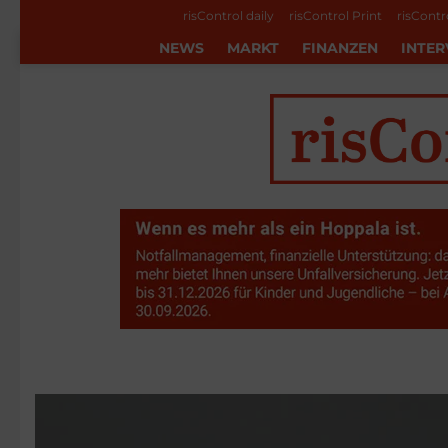
risControl daily
risControl Print
risContr
NEWS
MARKT
FINANZEN
INTER