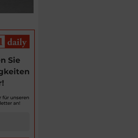
n Sie
gkeiten
!
r für unseren
etter an!