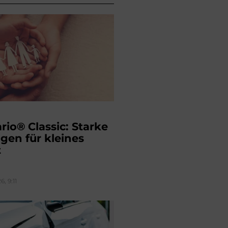
rio® Classic: Starke
gen für kleines
t
, 9:11