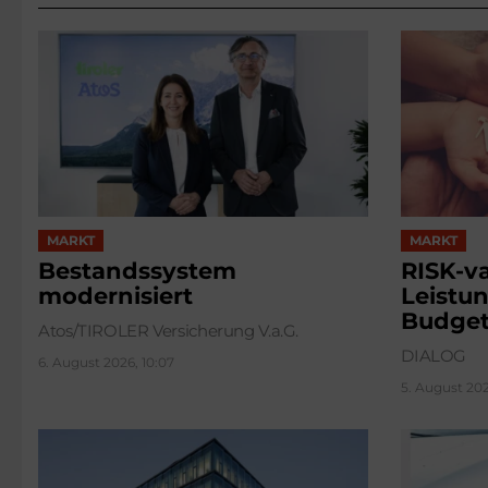
MARKT
MARKT
Bestandssystem
RISK-va
modernisiert
Leistun
Budge
Atos/TIROLER Versicherung V.a.G.
DIALOG
6. August 2026, 10:07
5. August 2026