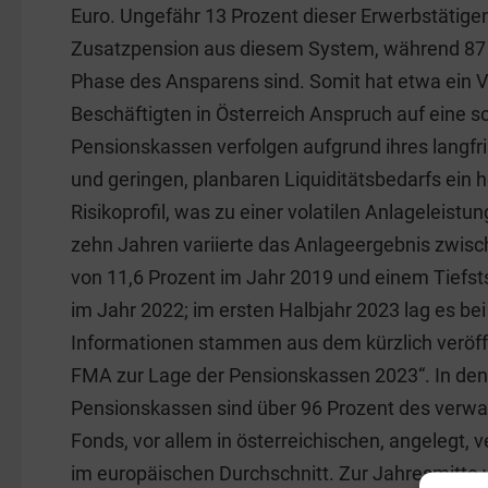
o
n
Euro. Ungefähr 13 Prozent dieser Erwerbstätigen
o
Zusatzpension aus diesem System, während 87 
k
Phase des Ansparens sind. Somit hat etwa ein Vie
Beschäftigten in Österreich Anspruch auf eine s
Pensionskassen verfolgen aufgrund ihres langfr
und geringen, planbaren Liquiditätsbedarfs ein 
Risikoprofil, was zu einer volatilen Anlageleistung
zehn Jahren variierte das Anlageergebnis zwis
von 11,6 Prozent im Jahr 2019 und einem Tiefst
im Jahr 2022; im ersten Halbjahr 2023 lag es bei
Informationen stammen aus dem kürzlich veröffe
FMA zur Lage der Pensionskassen 2023“. In den
Pensionskassen sind über 96 Prozent des verwa
Fonds, vor allem in österreichischen, angelegt, 
im europäischen Durchschnitt. Zur Jahresmitte 