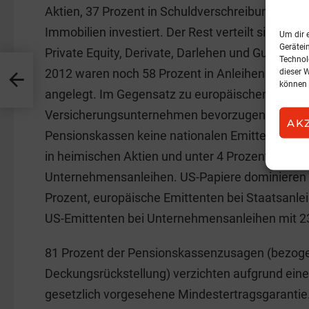
Aktien, 37 Prozent in Schuldverschreibungen und
Immobilien investiert. Der Rest verteilt sich auf
Um dir 
Gerätei
Private Equity, Derivate, Darlehen und Guthaben b
Technol
2012 waren noch 58 Prozent in Anleihen und nur
dieser 
können 
angelegt. Im Gegensatz zu europäischen Pensi
Versicherungsunternehmen bevorzugen österre
AK
Pensionskassen keine nationalen Emittenten, mi
in heimischen Aktien und unter 4 Prozent bzw. 5
Unternehmensanleihen. US-Papiere dominieren b
Prozent, europäische Emittenten bei Staatsanle
US-Emittenten bei Unternehmensanleihen mit 2
81 Prozent der Pensionskassenzusagen (bezoge
Deckungsrückstellung) verzichten aufgrund eines
gesetzlich vorgesehene Mindestertragsgarantie.