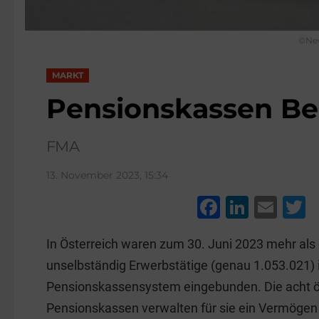
©New
MARKT
Pensionskassen Be
FMA
13. November 2023, 15:34
F
Li
E
a
n
m
w
In Österreich waren zum 30. Juni 2023 mehr als 
c
k
ai
t
unselbständig Erwerbstätige (genau 1.053.021) 
e
e
l
e
Pensionskassensystem eingebunden. Die acht ö
b
dI
Pensionskassen verwalten für sie ein Vermögen 