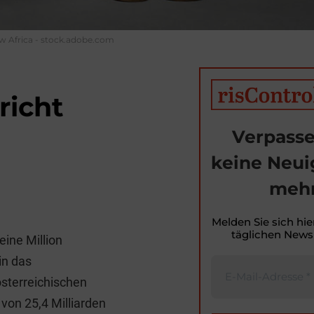
 Africa - stock.adobe.com
richt
Verpasse
keine Neui
mehr
T
i
Melden Sie sich hie
täglichen Newsl
eine Million
t
in das
r
sterreichischen
von 25,4 Milliarden