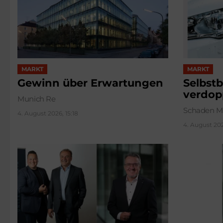
MARKT
MARKT
Gewinn über Erwartungen
Selbstb
verdop
Munich Re
Schaden M
4. August 2026, 15:18
4. August 202