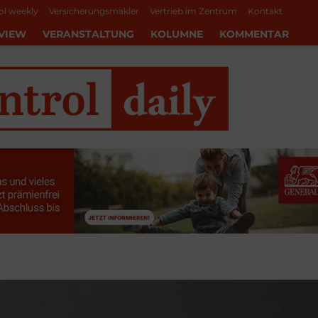
ol weekly
Versicherungsmakler
Vertrieb im Zentrum
Kontakt
VIEW
VERANSTALTUNG
KOLUMNE
KOMMENTAR