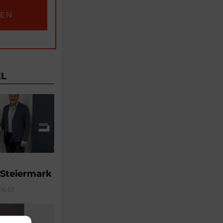
EL
 Steiermark
16:57