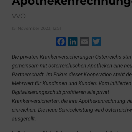
Apothekenrechnung
VVO
15. November 2023, 12:51
F
Li
E
T
a
n
m
wi
Die privaten Krankenversicherungen Österreichs star
c
k
ai
tt
gemeinsam mit österreichischen Apotheken eine ne
e
e
l
er
Partnerschaft. Im Fokus dieser Kooperation steht de
b
dI
Mehrwert für Kundinnen und Kunden: Vom initiierten
o
n
Digitalisierungsschub profitieren alle privat
o
Krankenversicherten, die ihre Apothekenrechnung vi
k
einreichen. Die neue Serviceleistung wird österreichw
ausgerollt.