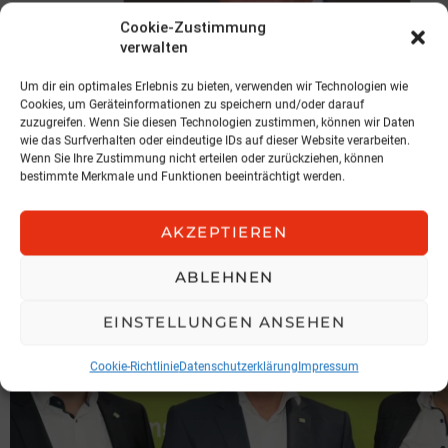
Cookie-Zustimmung
verwalten
Um dir ein optimales Erlebnis zu bieten, verwenden wir Technologien wie
Cookies, um Geräteinformationen zu speichern und/oder darauf
zuzugreifen. Wenn Sie diesen Technologien zustimmen, können wir Daten
wie das Surfverhalten oder eindeutige IDs auf dieser Website verarbeiten.
NEWS
Wenn Sie Ihre Zustimmung nicht erteilen oder zurückziehen, können
Spari geht zu KOBAN
bestimmte Merkmale und Funktionen beeinträchtigt werden.
KOBAN SÜDVERS
AKZEPTIEREN
3. August 2026, 11:04
ABLEHNEN
EINSTELLUNGEN ANSEHEN
Cookie-Richtlinie
Datenschutzerklärung
Impressum