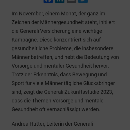
a
n
m
wi
Im November, einem Monat, der ganz im
c
k
ai
tt
Zeichen der Männergesundheit steht, initiiert
e
e
l
er
die Generali Versicherung eine wichtige
b
dI
Kampagne. Diese konzentriert sich auf
o
n
gesundheitliche Probleme, die insbesondere
o
Männer betreffen, und hebt die Bedeutung von
k
Vorsorge und mentaler Gesundheit hervor.
Trotz der Erkenntnis, dass Bewegung und
Sport für viele Männer tägliche Glücksbringer
sind, zeigt die Generali Zukunftsstudie 2023,
dass die Themen Vorsorge und mentale
Gesundheit oft vernachlässigt werden.
Andrea Hutter, Leiterin der Generali