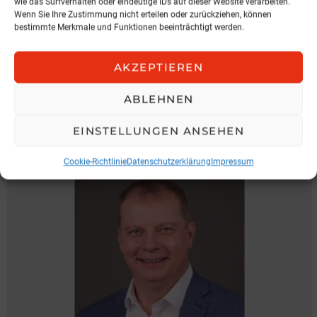
wie das Surfverhalten oder eindeutige IDs auf dieser Website verarbeiten.
Wenn Sie Ihre Zustimmung nicht erteilen oder zurückziehen, können
bestimmte Merkmale und Funktionen beeinträchtigt werden.
AKZEPTIEREN
NEWS
Expansion in der Steiermark
ABLEHNEN
Hochnegger/ LBUA
EINSTELLUNGEN ANSEHEN
5. August 2026, 16:57
Cookie-Richtlinie
Datenschutzerklärung
Impressum