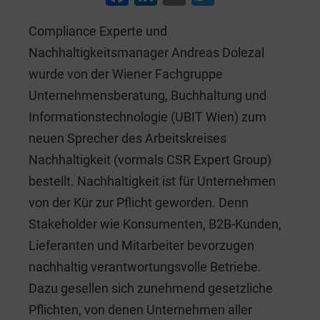
a
n
m
wi
Compliance Experte und
c
k
ai
tt
Nachhaltigkeitsmanager Andreas Dolezal
e
e
l
er
wurde von der Wiener Fachgruppe
b
dI
Unternehmensberatung, Buchhaltung und
o
n
Informationstechnologie (UBIT Wien) zum
o
neuen Sprecher des Arbeitskreises
k
Nachhaltigkeit (vormals CSR Expert Group)
bestellt. Nachhaltigkeit ist für Unternehmen
von der Kür zur Pflicht geworden. Denn
Stakeholder wie Konsumenten, B2B-Kunden,
Lieferanten und Mitarbeiter bevorzugen
nachhaltig verantwortungsvolle Betriebe.
Dazu gesellen sich zunehmend gesetzliche
Pflichten, von denen Unternehmen aller