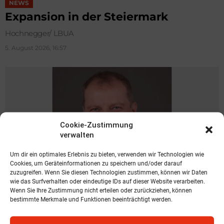
NEWS
Expansion in der Steiermark
Hochnegger/ LBUA
5. August 2026, 16:57
Cookie-Zustimmung
verwalten
Um dir ein optimales Erlebnis zu bieten, verwenden wir Technologien wie
Cookies, um Geräteinformationen zu speichern und/oder darauf
zuzugreifen. Wenn Sie diesen Technologien zustimmen, können wir Daten
wie das Surfverhalten oder eindeutige IDs auf dieser Website verarbeiten.
Wenn Sie Ihre Zustimmung nicht erteilen oder zurückziehen, können
NEWS
bestimmte Merkmale und Funktionen beeinträchtigt werden.
Spari geht zu KOBAN