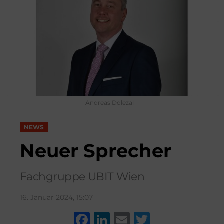
Andreas Dolezal
NEWS
Neuer Sprecher
Fachgruppe UBIT Wien
16. Januar 2024, 15:07
F
Li
E
T