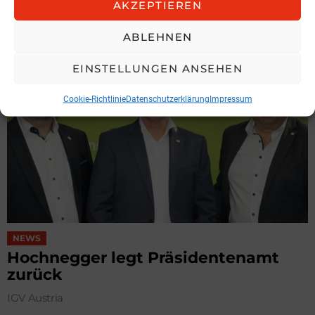
AKZEPTIEREN
KOBAN SÜDVERS
3. August 2026, 11:04
ABLEHNEN
EINSTELLUNGEN ANSEHEN
Cookie-Richtlinie
Datenschutzerklärung
Impressum
NEWS
Hochnegger legt Präsidentenamt
zurück
IGV Austria