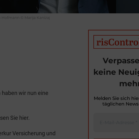
 Hofmann © Marija Kanizaj
Verpasse
keine Neui
T
mehr
i
 haben wir nun eine
t
Melden Sie sich hie
täglichen Newsl
r
en Sie hier.
Merkur Versicherung und