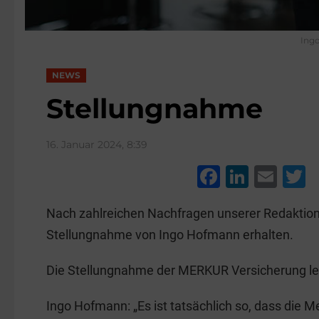
Ingo
NEWS
Stellungnahme
16. Januar 2024, 8:39
F
Li
E
a
n
m
w
Nach zahlreichen Nachfragen unserer Redaktion
c
k
ai
t
Stellungnahme von Ingo Hofmann erhalten.
e
e
l
e
b
dI
Die Stellungnahme der MERKUR Versicherung les
o
n
Ingo Hofmann: „Es ist tatsächlich so, dass die 
o