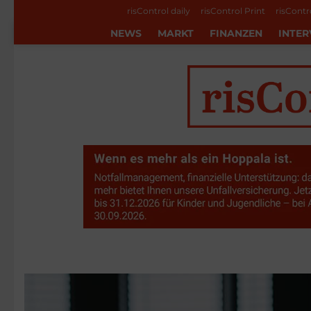
risControl daily
risControl Print
risContr
NEWS
MARKT
FINANZEN
INTER