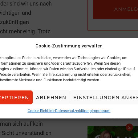
der sind wir uns nach
wichtigen und
zukünftigen
ht mehr einig. Trotz
Ziele für die Merkur mit
Cookie-Zustimmung verwalten
BELIEBTE ARTIK
es mir nicht mehr
ein optimales Erlebnis zu bieten, verwenden wir Technologien wie Cookies, um
standskollegen von
nformationen zu speichern und/oder darauf zuzugreifen. Wenn Sie diesen
nd Strategie für die
ogien zustimmen, können wir Daten wie das Surfverhalten oder eindeutige IDs auf
Website verarbeiten. Wenn Sie Ihre Zustimmung nicht erteilen oder zurückziehen,
d unverständlicher vor
bestimmte Merkmale und Funktionen beeinträchtigt werden.
ist es für mich, dass
spräch gesucht, sondern
ZEPTIEREN
ABLEHNEN
EINSTELLUNGEN ANSE
INTERVI
arbeit beschlossen hat.
Neues Geschäf
Cookie-Richtlinie
Datenschutzerklärung
Impressum
en Tisch zu setzen und
10. Dezember 202
 man sich auf kein
 Sicht unverständlich