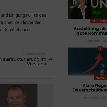
 und Einigungswillen des
INTERVI
eichen Zeit leider den
Ausbildung als
er Sicht ebenso
gute Kommun
10. September 202
Nächster Artikel
Neustrukturierung im
Vorstand
NEWS
Klare Rege
Dauerschuldver
6. Oktober 2025