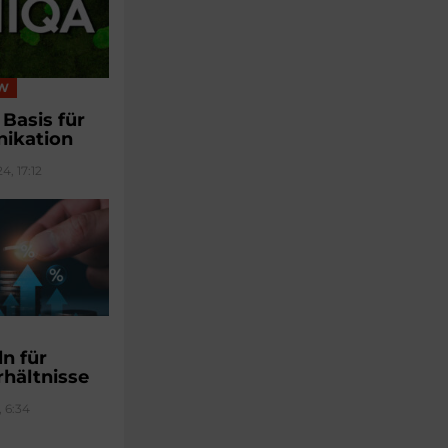
EW
 Basis für
ikation
4, 17:12
ln für
hältnisse
, 6:34