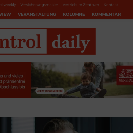
ol weekly
Versicherungsmakler
Vertrieb im Zentrum
Kontakt
VIEW
VERANSTALTUNG
KOLUMNE
KOMMENTAR