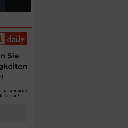
n Sie
gkeiten
!
r für unseren
etter an!