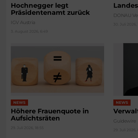
Hochnegger legt
Landes
Präsidentenamt zurück
DONAU Ver
IGV Austria
30. Juli 2026,
3. August 2026, 6:49
NEWS
NEWS
Höhere Frauenquote in
Verwal
Aufsichtsräten
Guidewire
29. Juli 2026, 18:55
29. Juli 2026, 