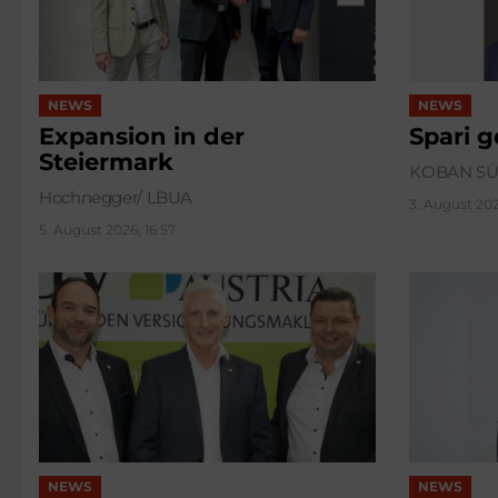
NEWS
NEWS
Expansion in der
Spari 
Steiermark
KOBAN S
Hochnegger/ LBUA
3. August 202
5. August 2026, 16:57
NEWS
NEWS