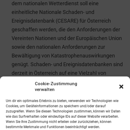
dem nationalen Wetterdienst soll eine
einheitliche Nationale Schaden- und
Ereignisdatenbank (CESARE) für Österreich
geschaffen werden, die den Anforderungen der
Vereinten Nationen und der Europäischen Union
sowie den nationalen Anforderungen zur
Bewältigung von Katastrophenauswirkungen
genügt. Schaden- und Ereignisdatenbanken sind
derzeit in Österreich auf eine Vielzahl von
Institutionen und Organisationen verteilt. Eine
Cookie-Zustimmung
verwalten
konsistente und kuratierte Datenbank, welche
verschiedenste Gefährdungen als ‘one-stop-
Um dir ein optimales Erlebnis zu bieten, verwenden wir Technologien wie
Cookies, um Geräteinformationen zu speichern und/oder darauf
shop’ erfasst, gibt es allerdings bislang noch
zuzugreifen. Wenn Sie diesen Technologien zustimmen, können wir Daten
nicht.
wie das Surfverhalten oder eindeutige IDs auf dieser Website verarbeiten.
Wenn Sie Ihre Zustimmung nicht erteilen oder zurückziehen, können
bestimmte Merkmale und Funktionen beeinträchtigt werden.