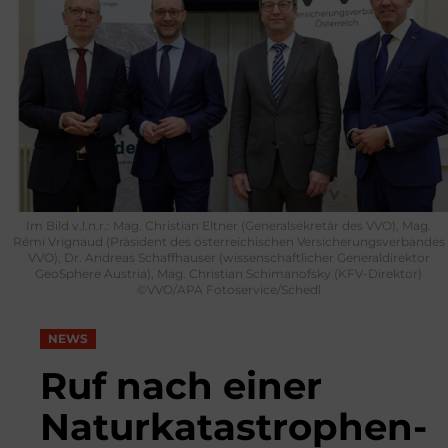
Im Bild v.l.n.r.: Mag. Christian Eltner (Generalsekretär des VVO), Mag.
Rémi Vrignaud (Präsident des österreichischen Versicherungsverbandes
VVO), Dr. Andreas Schaffhauser (wissenschaftlicher Generaldirektor
GeoSphere Austria), Mag. Christian Schimanofsky (KFV-Direktor)
©VVO/APA Fotoservice/Schedl
NEWS
Ruf nach einer
Naturkatastrophen­