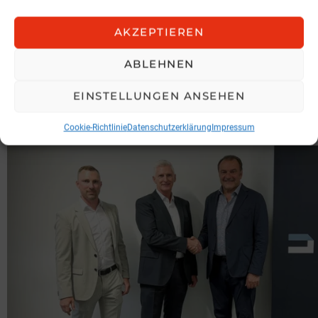
Vorheriger Artikel
See
AKZEPTIEREN
Zentrale wird revitalisiert
more
Nächster Artikel
ABLEHNEN
Geldwäsche: Einigung auf schärfere
Regeln
EINSTELLUNGEN ANSEHEN
MEHR AUS:
NEWS
Cookie-Richtlinie
Datenschutzerklärung
Impressum