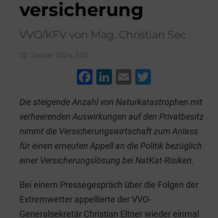
versicherung
VVO/KFV von Mag. Christian Sec
22. Januar 2024, 5:55
F
Li
E
T
a
n
m
wi
Die steigende Anzahl von Naturkatastrophen mit
c
k
ai
tt
verheerenden Auswirkungen auf den Privatbesitz
e
e
l
er
nimmt die Versicherungswirtschaft zum Anlass
b
dI
für einen erneuten Appell an die Politik bezüglich
o
n
einer Versicherungslösung bei NatKat-Risiken.
o
k
Bei einem Pressegespräch über die Folgen der
Extremwetter appellierte der VVO-
Generalsekretär Christian Eltner wieder einmal