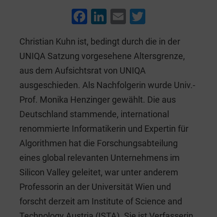
F
Li
E
T
a
n
m
wi
Christian Kuhn ist, bedingt durch die in der
c
k
ai
tt
UNIQA Satzung vorgesehene Altersgrenze,
e
e
l
er
aus dem Aufsichtsrat von UNIQA
b
dI
ausgeschieden. Als Nachfolgerin wurde Univ.-
o
n
Prof. Monika Henzinger gewählt. Die aus
o
Deutschland stammende, international
k
renommierte Informatikerin und Expertin für
Algorithmen hat die Forschungsabteilung
eines global relevanten Unternehmens im
Silicon Valley geleitet, war unter anderem
Professorin an der Universität Wien und
forscht derzeit am Institute of Science and
Technology Austria (ISTA). Sie ist Verfasserin