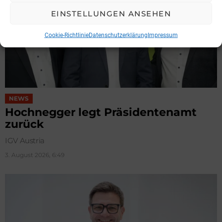
EINSTELLUNGEN ANSEHEN
Cookie-Richtlinie
Datenschutzerklärung
Impressum
NEWS
Hochnegger legt Präsidentenamt
zurück
IGV Austria
3. August 2026, 6:49