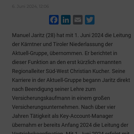
6. Juni 2024, 12:06
F
Li
E
T
a
n
m
wi
Manuel Jaritz (28) hat mit 1. Juni 2024 die Leitung
c
k
ai
tt
der Kärntner und Tiroler Niederlassung der
e
e
l
er
Aktuell-Gruppe, übernommen. Er berichtet in
b
dI
dieser Funktion an den erst kürzlich ernannten
o
n
Regionalleiter Süd-West Christian Kucher
.
Seine
o
Karriere in der Aktuell-Gruppe begann Jaritz direkt
k
nach Beendigung seiner Lehre zum
Versicherungskaufmann in einem großen
Versicherungsunternehmen. Nach über vier
Jahren Tätigkeit als Key-Account-Manager
übernahm er bereits Anfang 2024 die Leitung der
Vertriebskoordination. Mit 1. Juni 2024 erfolgt mit