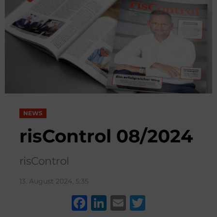
NEWS
risControl 08/2024
risControl
13. August 2024, 5:35
F
Li
E
T