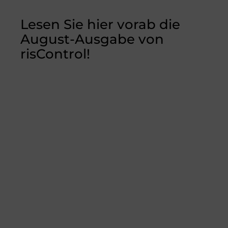
a
n
m
wi
c
k
ai
tt
Lesen Sie hier vorab die
e
e
l
er
August-Ausgabe von
b
dI
risControl!
o
n
o
k