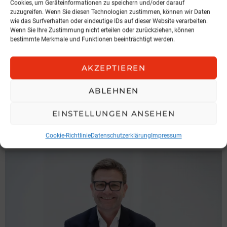
Cookies, um Geräteinformationen zu speichern und/oder darauf
zuzugreifen. Wenn Sie diesen Technologien zustimmen, können wir Daten
wie das Surfverhalten oder eindeutige IDs auf dieser Website verarbeiten.
Wenn Sie Ihre Zustimmung nicht erteilen oder zurückziehen, können
bestimmte Merkmale und Funktionen beeinträchtigt werden.
AKZEPTIEREN
NEWS
Hochnegger legt Präsidentenamt
ABLEHNEN
zurück
EINSTELLUNGEN ANSEHEN
IGV Austria
3. August 2026, 6:49
Cookie-Richtlinie
Datenschutzerklärung
Impressum