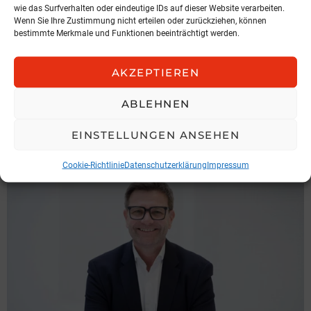
wie das Surfverhalten oder eindeutige IDs auf dieser Website verarbeiten.
Wenn Sie Ihre Zustimmung nicht erteilen oder zurückziehen, können
bestimmte Merkmale und Funktionen beeinträchtigt werden.
NEWS
AKZEPTIEREN
Hochnegger legt Präsidentenamt
zurück
ABLEHNEN
IGV Austria
EINSTELLUNGEN ANSEHEN
3. August 2026, 6:49
Cookie-Richtlinie
Datenschutzerklärung
Impressum