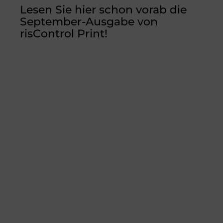
a
n
m
wi
Lesen Sie hier schon vorab die
c
k
ai
tt
September-Ausgabe von
e
e
l
er
risControl Print!
b
dI
o
n
o
k