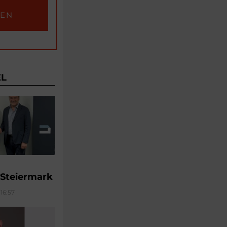
EL
 Steiermark
16:57