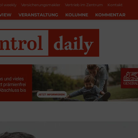
ol weekly
Versicherungsmakler
Vertrieb im Zentrum
Kontakt
VIEW
VERANSTALTUNG
KOLUMNE
KOMMENTAR