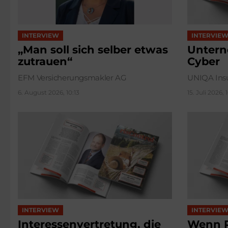
INTERVIEW
INTERVIE
„Man soll sich selber etwas
Untern
zutrauen“
Cyber
EFM Versicherungsmakler AG
UNIQA Ins
6. August 2026, 10:13
15. Juli 2026, 
INTERVIEW
INTERVIE
Interessenvertretung, die
Wenn R