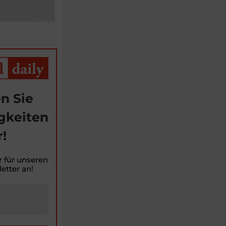
n Sie
gkeiten
!
r für unseren
etter an!