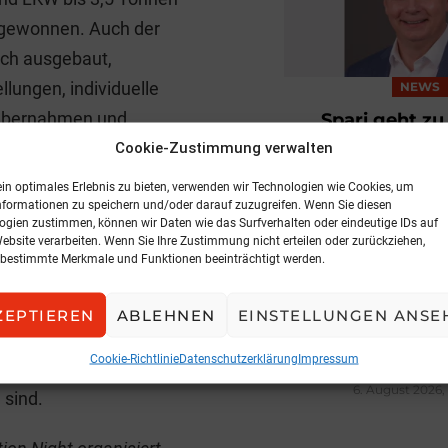
r gewonnen. Auch der
ich ausgebaut,
llungen, individuelle
NEWS
nübernahmen und
Spari geht z
Cookie-Zustimmung verwalten
3. August 2026, 
ein optimales Erlebnis zu bieten, verwenden wir Technologien wie Cookies, um
ert. Sie hatten dieses
nformationen zu speichern und/oder darauf zuzugreifen. Wenn Sie diesen
ogien zustimmen, können wir Daten wie das Surfverhalten oder eindeutige IDs auf
efeiert hat, oder?
Website verarbeiten. Wenn Sie Ihre Zustimmung nicht erteilen oder zurückziehen,
bestimmte Merkmale und Funktionen beeinträchtigt werden.
 ersten Geburtstag. Es
den Einstieg. Sie hat
MARKT
ZEPTIEREN
ABLEHNEN
EINSTELLUNGEN ANSE
Bestandss
nutzerfreundliche Lösung
modernis
Cookie-Richtlinie
Datenschutzerklärung
Impressum
ns, dass wir hier den
6. August 2026,
 sind.