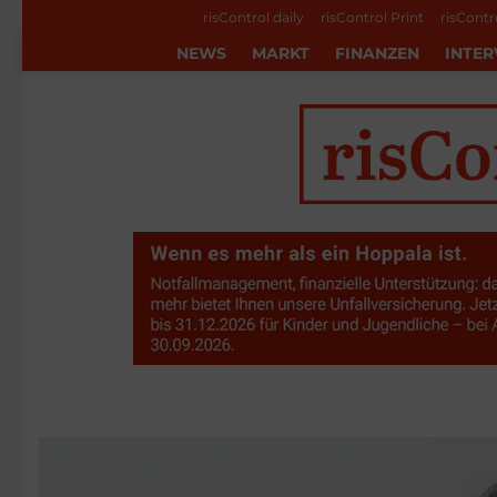
risControl daily
risControl Print
risContr
NEWS
MARKT
FINANZEN
INTER