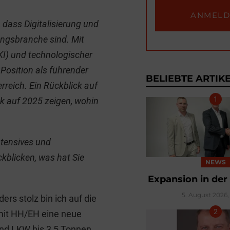
dass Digitalisierung und
ungsbranche sind. Mit
(KI) und technologischer
Position als führender
BELIEBTE ARTIK
erreich. Ein Rückblick auf
k auf 2025 zeigen, wohin
ntensives und
kblicken, was hat Sie
NEWS
Expansion in der
5. August 2026, 
ers stolz bin ich auf die
mit HH/EH eine neue
und LKW bis 3,5 Tonnen