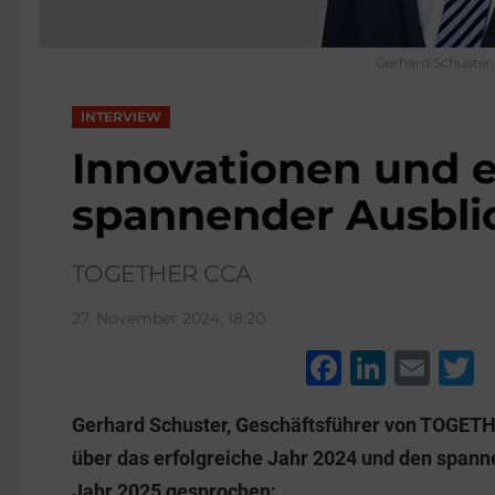
Gerhard Schuster
INTERVIEW
Innovationen und e
spannender Ausbli
TOGETHER CCA
27. November 2024, 18:20
F
Li
E
a
n
m
w
Gerhard Schuster, Geschäftsführer von TOGETH
c
k
ai
t
über das erfolgreiche Jahr 2024 und den spann
e
e
l
e
Jahr 2025 gesprochen: