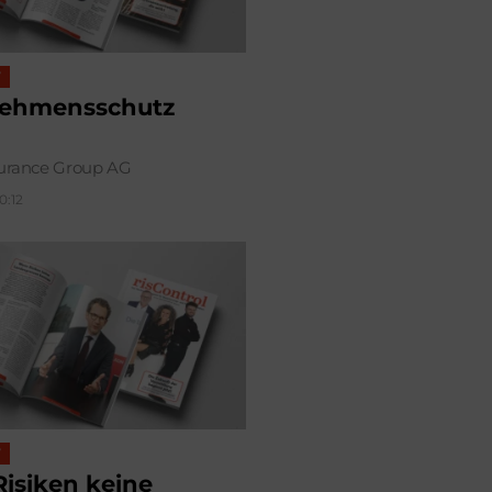
W
ehmensschutz
urance Group AG
10:12
W
isiken keine