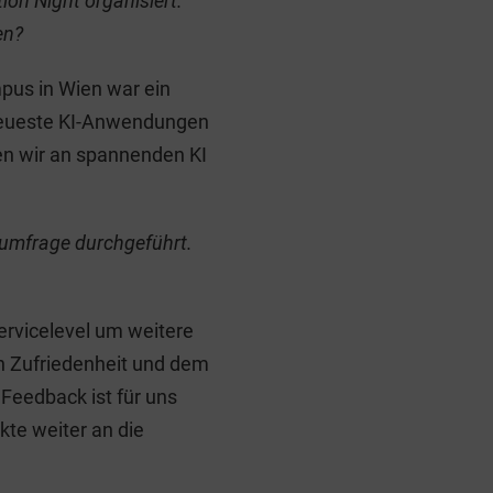
on Night organisiert.
en?
mpus in Wien war ein
 neueste KI-Anwendungen
ten wir an spannenden KI
sumfrage durchgeführt.
ervicelevel um weitere
en Zufriedenheit und dem
Feedback ist für uns
kte weiter an die