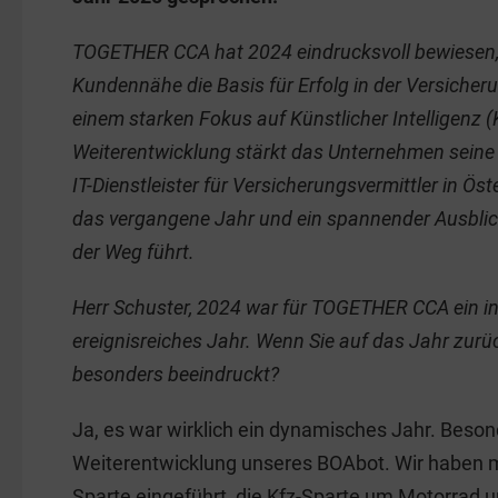
b
dI
o
n
TOGETHER CCA hat 2024 eindrucksvoll bewiesen, 
o
Kundennähe die Basis für Erfolg in der Versicher
k
einem starken Fokus auf Künstlicher Intelligenz 
Weiterentwicklung stärkt das Unternehmen seine 
IT-Dienstleister für Versicherungsvermittler in Öst
das vergangene Jahr und ein spannender Ausblic
der Weg führt.
Herr Schuster, 2024 war für TOGETHER CCA ein i
ereignisreiches Jahr. Wenn Sie auf das Jahr zurüc
besonders beeindruckt?
Ja, es war wirklich ein dynamisches Jahr. Besond
Weiterentwicklung unseres BOAbot. Wir haben 
Sparte eingeführt, die Kfz-Sparte um Motorrad 