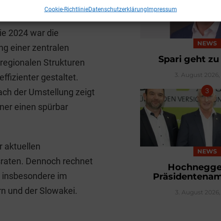
Cookie-Richtlinie
Datenschutzerklärung
Impressum
ie 2024 war die
NEWS
ng einer zentralen
Spari geht z
 regionalen Strukturen
3. August 2026, 
fizienter gestaltet.
ach der Umstellung zeigt
ner einen spürbar
 aktuellen
NEWS
sraten. Dennoch rechnet
Hochnegger
– insbesondere im
Präsidentenam
rn und der Slowakei.
3. August 2026,