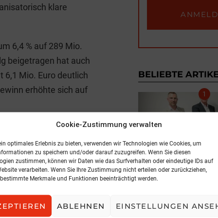
anisatorisch klare
um 6,4 % auf 289 Mio.
lg beigetragen hat auch
BELIEBTE ARTIK
t 6,1 Mio. Euro deutlich
gewinn erhöhte sich auf
Cookie-Zustimmung verwalten
n Zeichen effizienter
atingagentur S&P Global
ein optimales Erlebnis zu bieten, verwenden wir Technologien wie Cookies, um
nformationen zu speichern und/oder darauf zuzugreifen. Wenn Sie diesen
NEWS
bung des Ratings von „A“
ogien zustimmen, können wir Daten wie das Surfverhalten oder eindeutige IDs auf
Expansion in der
Website verarbeiten. Wenn Sie Ihre Zustimmung nicht erteilen oder zurückziehen,
Muttergesellschaft
bestimmte Merkmale und Funktionen beeinträchtigt werden.
5. August 2026, 
ZEPTIEREN
ABLEHNEN
EINSTELLUNGEN ANSE
n und der Slowakei