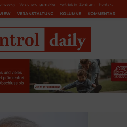
ol weekly
Versicherungsmakler
Vertrieb im Zentrum
Kontakt
VIEW
VERANSTALTUNG
KOLUMNE
KOMMENTAR