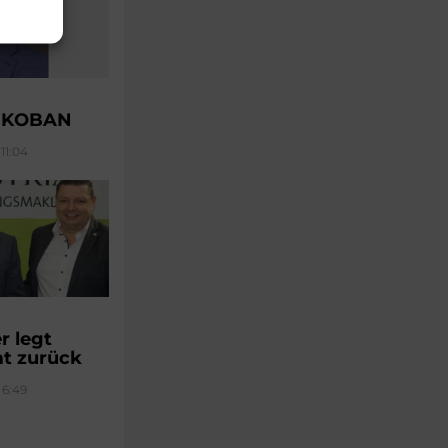
u KOBAN
11:04
 legt
t zurück
 6:49