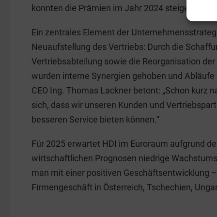
konnten die Prämien im Jahr 2024 steigern.
Ein zentrales Element der Unternehmensstrateg
Neuaufstellung des Vertriebs: Durch die Schaffu
Vertriebsabteilung sowie die Reorganisation der
wurden interne Synergien gehoben und Abläufe ef
CEO Ing. Thomas Lackner betont: „Schon kurz n
sich, dass wir unseren Kunden und Vertriebspart
besseren Service bieten können.“
Für 2025 erwartet HDI im Euroraum aufgrund der
wirtschaftlichen Prognosen niedrige Wachstum
man mit einer positiven Geschäftsentwicklung 
Firmengeschäft in Österreich, Tschechien, Unga