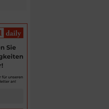
n Sie
gkeiten
!
r für unseren
etter an!