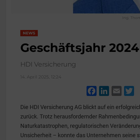
Ing. Tho
NEWS
Geschäftsjahr 2024
HDI Versicherung
14. April 2025, 12:24
F
Li
E
a
n
m
w
Die HDI Versicherung AG blickt auf ein erfolgre
c
k
ai
t
zurück. Trotz herausfordernder Rahmenbedingu
e
e
l
e
Naturkatastrophen, regulatorischen Veränderung
b
dI
Unsicherheit – konnte das Unternehmen seine s