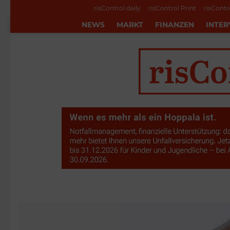
risControl daily
risControl Print
risContr
NEWS
MARKT
FINANZEN
INTER