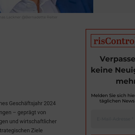
mas Lackner @Bernadette Reiter
Verpasse
keine Neui
mehr
T
i
Melden Sie sich hie
täglichen Newsl
iches Geschäftsjahr 2024
t
ngen – geprägt von
r
en und wirtschaftlicher
trategischen Ziele