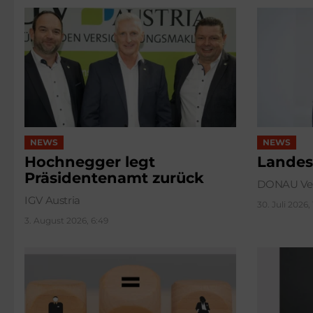
NEWS
NEWS
Hochnegger legt
Landes
Präsidentenamt zurück
DONAU Ver
IGV Austria
30. Juli 2026,
3. August 2026, 6:49