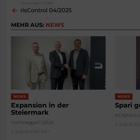
Vorheriger Artikel
See
risControl 04/2025
more
MEHR AUS:
NEWS
NEWS
NEWS
Expansion in der
Spari 
Steiermark
KOBAN S
Hochnegger/ LBUA
3. August 202
5. August 2026, 16:57