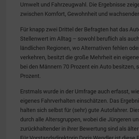
o
n
Umwelt und Fahrzeugwahl. Die Ergebnisse zeig
o
zwischen Komfort, Gewohnheit und wachsende
k
Für knapp zwei Drittel der Befragten hat das Au
Stellenwert im Alltag – sowohl beruflich als auch
ländlichen Regionen, wo Alternativen fehlen od
verkehren, besitzt die große Mehrheit ein eige
bei den Männern 70 Prozent ein Auto besitzen, s
Prozent.
Erstmals wurde in der Umfrage auch erfasst, wie 
eigenes Fahrverhalten einschätzen. Das Ergebnis
halten sich selbst für (sehr) gute Autofahrer. Di
durch alle Altersgruppen, wobei die Jüngeren u
zurückhaltender in ihrer Bewertung sind als älte
Für Vorstandsdirektorin Doris Wendler ist diese