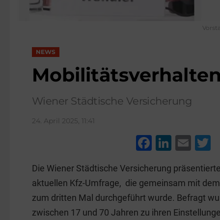
Vorst
NEWS
Mobilitätsverhalte
Wiener Städtische Versicherung
24. April 2025, 11:41
F
Li
E
a
n
m
w
Die Wiener Städtische Versicherung präsentierte
c
k
ai
t
aktuellen Kfz-Umfrage, die gemeinsam mit dem G
e
e
l
e
zum dritten Mal durchgeführt wurde. Befragt wu
b
dI
zwischen 17 und 70 Jahren zu ihren Einstellunge