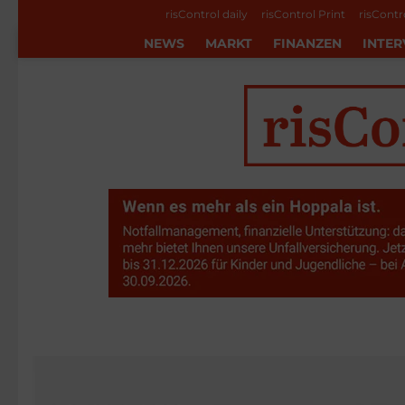
risControl daily
risControl Print
risContr
NEWS
MARKT
FINANZEN
INTER