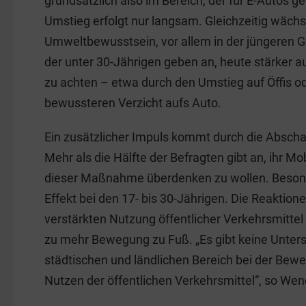
grundsätzlich also im Bereich, der für E-Autos g
Umstieg erfolgt nur langsam. Gleichzeitig wächs
Umweltbewusstsein, vor allem in der jüngeren G
der unter 30-Jährigen geben an, heute stärker au
zu achten – etwa durch den Umstieg auf Öffis o
bewussteren Verzicht aufs Auto.
Ein zusätzlicher Impuls kommt durch die Absch
Mehr als die Hälfte der Befragten gibt an, ihr Mob
dieser Maßnahme überdenken zu wollen. Besonde
Effekt bei den 17- bis 30-Jährigen. Die Reaktion
verstärkten Nutzung öffentlicher Verkehrsmittel 
zu mehr Bewegung zu Fuß. „Es gibt keine Unte
städtischen und ländlichen Bereich bei der Bewe
Nutzen der öffentlichen Verkehrsmittel“, so Wen