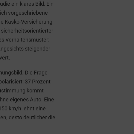
ie ein klares Bild: Ein
zlich vorgeschriebene
ine Kasko-Versicherung
sicherheitsorientierter
hes Verhaltensmuster:
 Angesichts steigender
wert.
nungsbild. Die Frage
larisiert: 37 Prozent
 Zustimmung kommt
hne eigenes Auto. Eine
50 km/h lehnt eine
en, desto deutlicher die