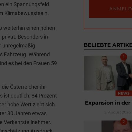
en ein Spannungsfeld
m Klimabewusstsein.
to weiterhin einen hohen
 privat. Besonders in
BELIEBTE ARTIK
er unregelmäßig
nes Fahrzeug. Während
ind es bei den Frauen 59
die Österreicher ihr
NEWS
 ist deutlich: 84 Prozent
Expansion in der
eser hohe Wert zieht sich
5. August 2026, 
nter 30 Jahren etwas
re Verkehrsteilnehmer.
 Einschätzung Ausdruck