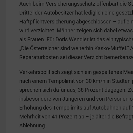
Auch beim Versicherungsschutz offenbart die Stud
Drittel der Autobesitzer hat lediglich eine geset
Haftpflichtversicherung abgeschlossen – auf e
wird verzichtet. Männer zeigen sich dabei etwas 
als Frauen. Für Doris Wendler ist das ein typisc
„Die Österreicher sind weiterhin Kasko-Muffel.“
Reparaturkosten sei dieser Verzicht bemerkens
Verkehrspolitisch zeigt sich ein gespaltenes Mei
nach einem Tempolimit von 30 km/h in Städten po
sprechen sich dafür aus, 38 Prozent dagegen.
insbesondere von Jüngeren und von Personen o
Erhöhung des Tempolimits auf Autobahnen auf 1
Mehrheit von 41 Prozent ab – je älter die Befragt
Ablehnung.