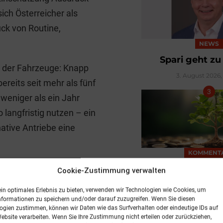
ich Österreicher als
uck von Routine,
NEWS
Spari geht z
r der Fahrzeuge: Knapp
3. August 2026, 
bereits seit mehr als fünf
weniger als ein Jahr
 langfristig nutzen – ein
ative Antriebe eine
KOMMENT
ndes Interesse an
Aus für irre
Cookie-Zustimmung verwalten
Umweltaus
en sich bei einem
ein optimales Erlebnis zu bieten, verwenden wir Technologien wie Cookies, um
5. August 2026, 
Benziner und Diesel
nformationen zu speichern und/oder darauf zuzugreifen. Wenn Sie diesen
ogien zustimmen, können wir Daten wie das Surfverhalten oder eindeutige IDs auf
Prozent würden sich für
Website verarbeiten. Wenn Sie Ihre Zustimmung nicht erteilen oder zurückziehen,