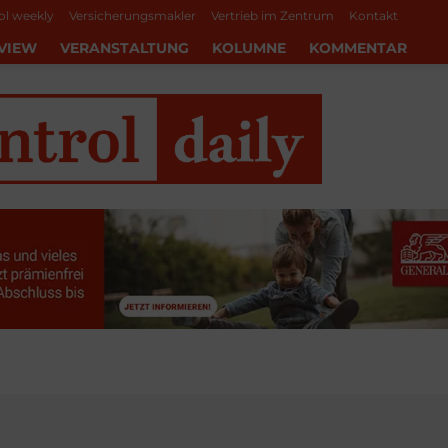
ol weekly
Versicherungsmakler
Vertrieb im Zentrum
Kontakt
VIEW
VERANSTALTUNG
KOLUMNE
KOMMENTAR