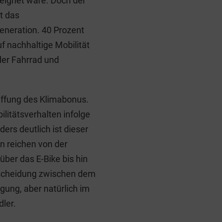
eeignet wäre. Doch der
t das
eneration. 40 Prozent
f nachhaltige Mobilität
der Fahrrad und
affung des Klimabonus.
ilitätsverhalten infolge
rs deutlich ist dieser
en reichen von der
über das E-Bike bis hin
rscheidung zwischen dem
gung, aber natürlich im
dler.