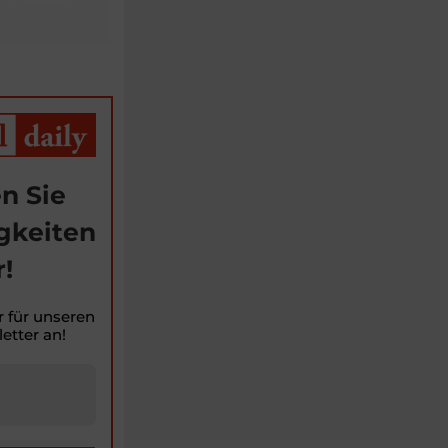
n Sie
gkeiten
!
r für unseren
etter an!