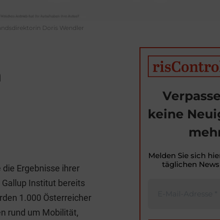
andsdirektorin Doris Wendler
n
Verpasse
keine Neui
mehr
T
i
Melden Sie sich hie
täglichen Newsl
 die Ergebnisse ihrer
t
allup Institut bereits
r
rden 1.000 Österreicher
n rund um Mobilität,