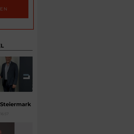
EL
 Steiermark
16:57