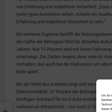
von Erfahrung und subjektiver Sicherheit: „Dass s
(sehr) gute Autofahrer sehen, scheint ein Ausdr
Erfahrung und subjektiver Sicherheit zu sein.“
Ein weiteres Ergebnis betrifft die Nutzungsdaue
die Hälfte der Befragten fährt ihr aktuelles Auto 
Jahren. Nur 13 Prozent sind mit ihrem Fahrzeug 
unterwegs. Die Zahlen zeigen, dass viele ihr Auto
Verhalten, das auch bei der Diskussion um altern
Rolle spielt.
Bei der Wahl des Antriebs zeigt sich ein wachse
Elektromobilität. 37 Prozent der Befragten würd
Um dir 
künftigen Autokauf für ein E-Auto entscheiden. 
Gerätei
Technol
verlieren an Attraktivität – nur noch 27 bzw. 11 
dieser 