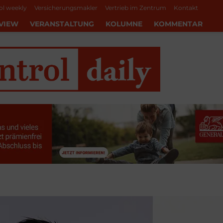
ol weekly
Versicherungsmakler
Vertrieb im Zentrum
Kontakt
VIEW
VERANSTALTUNG
KOLUMNE
KOMMENTAR