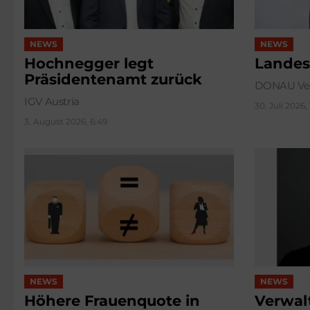
NEWS
NEWS
Hochnegger legt
Landes
Präsidentenamt zurück
DONAU Ver
IGV Austria
30. Juli 2026,
3. August 2026, 6:49
NEWS
NEWS
Höhere Frauenquote in
Verwal