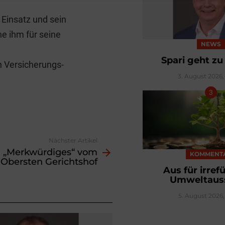
 Einsatz und sein
e ihm für seine
NEWS
Spari geht z
h Versicherungs-
3. August 2026, 
Nächster Artikel
„Merkwürdiges“ vom
KOMMENT
Obersten Gerichtshof
Aus für irre
Umweltaus
5. August 2026, 