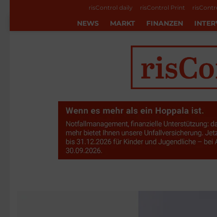
risControl daily
risControl Print
risContr
NEWS
MARKT
FINANZEN
INTER