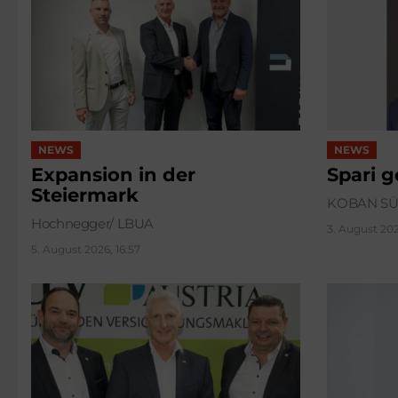
NEWS
NEWS
Expansion in der
Spari 
Steiermark
KOBAN S
Hochnegger/ LBUA
3. August 202
5. August 2026, 16:57