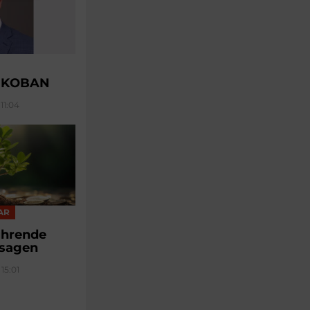
u KOBAN
11:04
AR
führende
sagen
15:01