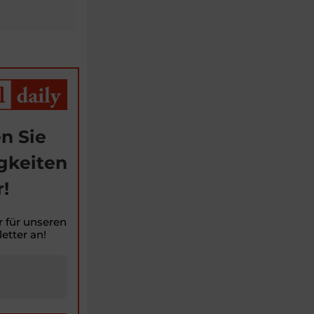
n Sie
gkeiten
!
r für unseren
etter an!