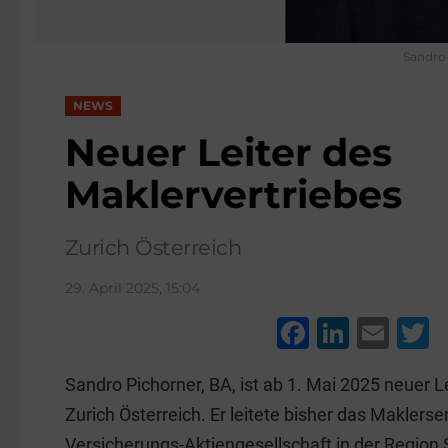
Sandro 
NEWS
Neuer Leiter des
Maklervertriebes
Zurich Österreich
29. April 2025, 15:04
F
Li
E
a
n
m
w
Sandro Pichorner, BA, ist ab 1. Mai 2025 neuer L
c
k
ai
t
Zurich Österreich. Er leitete bisher das Maklerse
e
e
l
e
Versicherungs-Aktiengesellschaft in der Region S