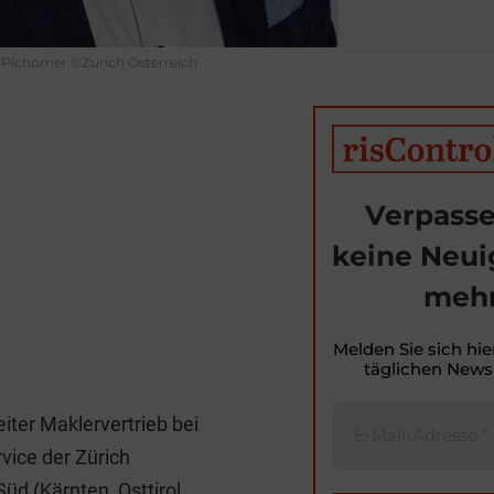
Pichorner ©Zurich Österreich
Verpasse
keine Neui
mehr
Melden Sie sich hie
T
täglichen Newsl
i
eiter Maklervertrieb bei
t
rvice der Zürich
r
üd (Kärnten, Osttirol