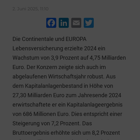
2. Juni 2025, 11:10
F
Li
E
T
a
n
m
wi
Die Continentale und EUROPA
c
k
ai
tt
Lebensversicherung erzielte 2024 ein
e
e
l
er
Wachstum von 3,9 Prozent auf 4,75 Milliarden
b
dI
Euro. Der Konzern zeigte sich auch im
o
n
abgelaufenen Wirtschaftsjahr robust. Aus
o
dem Kapitalanlagenbestand in Höhe von
k
27,30 Milliarden Euro zum Jahresende 2024
erwirtschaftete er ein Kapitalanlageergebnis
von 686 Millionen Euro. Dies entspricht einer
Steigerung von 7,2 Prozent. Das
Bruttoergebnis erhöhte sich um 8,2 Prozent