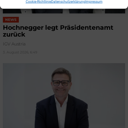
Cookie-Richtlinie
Datenschutzerklärung
Impressum
NEWS
Hochnegger legt Präsidentenamt
zurück
IGV Austria
3. August 2026, 6:49