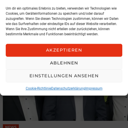
NEWS
Spari geht zu KOBAN
Um dir ein optimales Erlebnis zu bieten, verwenden wir Technologien wie
Cookies, um Geräteinformationen zu speichern und/oder darauf
KOBAN SÜDVERS
zuzugreifen. Wenn Sie diesen Technologien zustimmen, können wir Daten
wie das Surfverhalten oder eindeutige IDs auf dieser Website verarbeiten.
3. August 2026, 11:04
Wenn Sie Ihre Zustimmung nicht erteilen oder zurückziehen, können
bestimmte Merkmale und Funktionen beeinträchtigt werden.
AKZEPTIEREN
ABLEHNEN
EINSTELLUNGEN ANSEHEN
Cookie-Richtlinie
Datenschutzerklärung
Impressum
NEWS