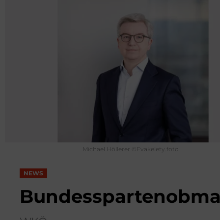
Michael Höllerer ©Evakelety.foto
NEWS
Bundesspartenobm