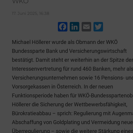
WKÖ
17. Juni 2025, 16:38
F
Li
E
T
a
n
m
wi
Michael Höllerer wurde als Obmann der WKÖ
c
k
ai
tt
Bundessparte Bank und Versicherungswirtschaft
e
e
l
er
bestätigt. Damit steht er weiterhin an der Spitze de
b
dI
Interessenvertretung für rund 460 Banken, mehr al
o
n
Versicherungsunternehmen sowie 16 Pensions- un
o
Vorsorgekassen in Österreich. In der neuen
k
Funktionsperiode haben für WKÖ-Bundessparteno
Höllerer die Sicherung der Wettbewerbsfähigkeit,
Bürokratieabbau – sprich: Regulierung mit Augenm
Abschaffung von Goldplating und Vermeidung neue
Überregulierung – sowie die weitere Stärkung eine