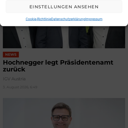
EINSTELLUNGEN ANSEHEN
Cookie-Richtlinie
Datenschutzerklärung
Impressum
NEWS
Hochnegger legt Präsidentenamt
zurück
IGV Austria
3. August 2026, 6:49