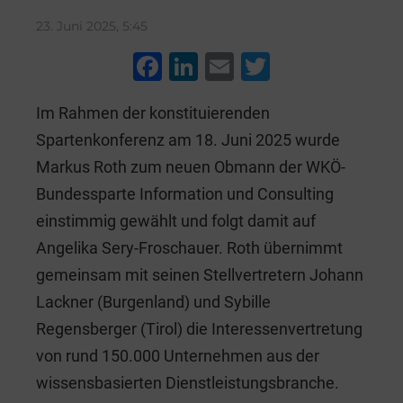
23. Juni 2025, 5:45
F
Li
E
T
a
n
m
wi
Im Rahmen der konstituierenden
c
k
ai
tt
Spartenkonferenz am 18. Juni 2025 wurde
e
e
l
er
Markus Roth zum neuen Obmann der WKÖ-
b
dI
Bundessparte Information und Consulting
o
n
einstimmig gewählt und folgt damit auf
o
Angelika Sery-Froschauer. Roth übernimmt
k
gemeinsam mit seinen Stellvertretern Johann
Lackner (Burgenland) und Sybille
Regensberger (Tirol) die Interessenvertretung
von rund 150.000 Unternehmen aus der
wissensbasierten Dienstleistungsbranche.