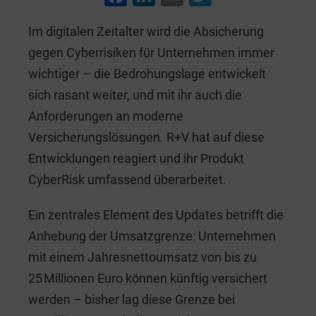
a
n
m
wi
Im digitalen Zeitalter wird die Absicherung
c
k
ai
tt
gegen Cyberrisiken für Unternehmen immer
e
e
l
er
wichtiger – die Bedrohungslage entwickelt
b
dI
sich rasant weiter, und mit ihr auch die
o
n
Anforderungen an moderne
o
Versicherungslösungen. R+V hat auf diese
k
Entwicklungen reagiert und ihr Produkt
CyberRisk umfassend überarbeitet.
Ein zentrales Element des Updates betrifft die
Anhebung der Umsatzgrenze: Unternehmen
mit einem Jahresnettoumsatz von bis zu
25 Millionen Euro können künftig versichert
werden – bisher lag diese Grenze bei