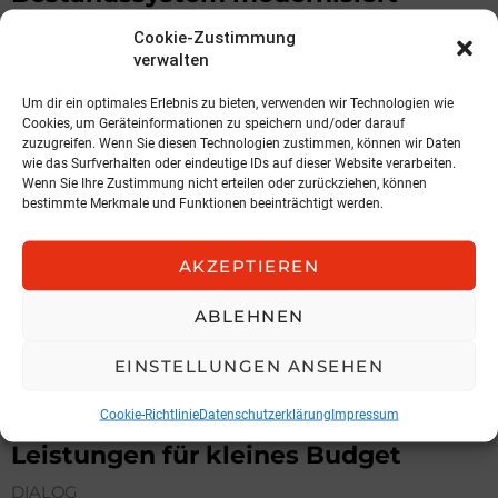
Atos/TIROLER Versicherung V.a.G.
Cookie-Zustimmung
verwalten
6. August 2026, 10:07
Um dir ein optimales Erlebnis zu bieten, verwenden wir Technologien wie
Cookies, um Geräteinformationen zu speichern und/oder darauf
zuzugreifen. Wenn Sie diesen Technologien zustimmen, können wir Daten
wie das Surfverhalten oder eindeutige IDs auf dieser Website verarbeiten.
Wenn Sie Ihre Zustimmung nicht erteilen oder zurückziehen, können
bestimmte Merkmale und Funktionen beeinträchtigt werden.
AKZEPTIEREN
ABLEHNEN
EINSTELLUNGEN ANSEHEN
MARKT
Cookie-Richtlinie
Datenschutzerklärung
Impressum
RISK-vario® Classic: Starke
Leistungen für kleines Budget
DIALOG