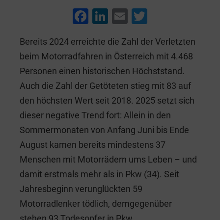
F
Li
E
T
a
n
m
wi
Bereits 2024 erreichte die Zahl der Verletzten
c
k
ai
tt
beim Motorradfahren in Österreich mit 4.468
e
e
l
er
Personen einen historischen Höchststand.
b
dI
Auch die Zahl der Getöteten stieg mit 83 auf
o
n
den höchsten Wert seit 2018. 2025 setzt sich
o
dieser negative Trend fort: Allein in den
k
Sommermonaten von Anfang Juni bis Ende
August kamen bereits mindestens 37
Menschen mit Motorrädern ums Leben – und
damit erstmals mehr als in Pkw (34). Seit
Jahresbeginn verunglückten 59
Motorradlenker tödlich, demgegenüber
stehen 93 Todesopfer in Pkw.