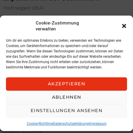
Hochnegger/ LBUA
5. August 2026, 16:57
Cookie-Zustimmung
verwalten
Um dir ein optimales Erlebnis zu bieten, verwenden wir Technologien wie
Cookies, um Geräteinformationen zu speichern und/oder darauf
zuzugreifen. Wenn Sie diesen Technologien zustimmen, können wir Daten
wie das Surfverhalten oder eindeutige IDs auf dieser Website verarbeiten.
Wenn Sie Ihre Zustimmung nicht erteilen oder zurückziehen, können
bestimmte Merkmale und Funktionen beeinträchtigt werden.
AKZEPTIEREN
ABLEHNEN
EINSTELLUNGEN ANSEHEN
NEWS
Spari geht zu KOBAN
Cookie-Richtlinie
Datenschutzerklärung
Impressum
KOBAN SÜDVERS