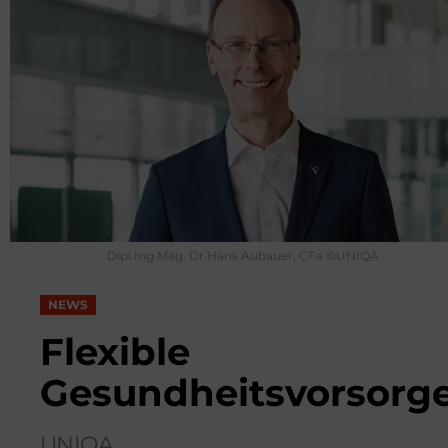
Dipl.Ing.Mag. Dr.Hans Aubauer, CFa ©UNIQA
NEWS
Flexible
Gesundheitsvorsorg
UNIQA