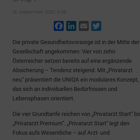
16. September 2025, 6:38
F
Li
E
T
a
n
m
wi
Die private Gesundheitsvorsorge ist in der Mitte der
c
k
ai
tt
Gesellschaft angekommen: Vier von zehn
e
e
l
er
Österreicher setzen bereits auf eine ergänzende
b
dI
Absicherung – Tendenz steigend. Mit „Privatarzt
o
n
neu“ präsentiert die UNIQA ein modulares Konzept,
o
das sich an individuellen Bedürfnissen und
k
Lebensphasen orientiert.
Die vier Grundtarife reichen von „Privatarzt Start“ bi
„Privatarzt Premium“. „Privatarzt Start“ legt den
Fokus aufs Wesentliche – auf Arzt- und