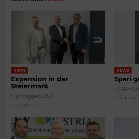
NEWS
NEWS
Expansion in der
Spari 
Steiermark
KOBAN S
Hochnegger/ LBUA
3. August 202
5. August 2026, 16:57