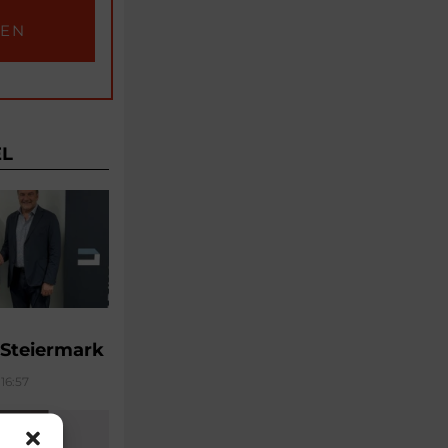
EL
 Steiermark
16:57