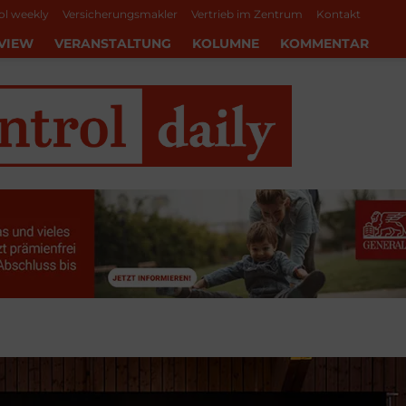
ol weekly
Versicherungsmakler
Vertrieb im Zentrum
Kontakt
VIEW
VERANSTALTUNG
KOLUMNE
KOMMENTAR