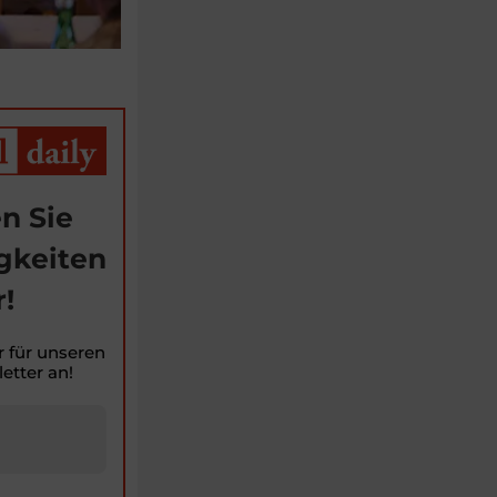
n Sie
gkeiten
!
r für unseren
etter an!