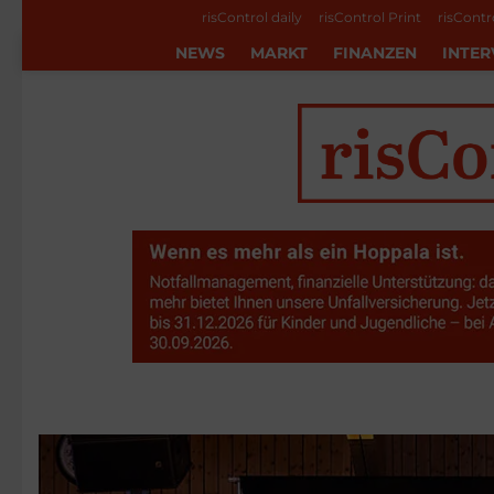
risControl daily
risControl Print
risContr
NEWS
MARKT
FINANZEN
INTER