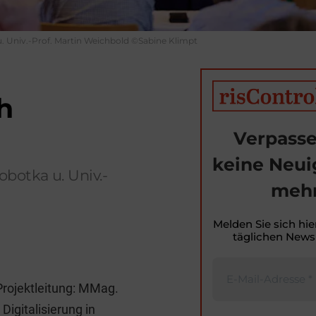
. Univ.-Prof. Martin Weichbold ©Sabine Klimpt
h
Verpasse
keine Neui
botka u. Univ.-
mehr
Melden Sie sich hie
täglichen Newsl
T
i
Projektleitung: MMag.
t
igitalisierung in