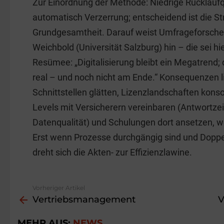
Zur Einordnung der Methode: Niedrige Rücklauf
automatisch Verzerrung; entscheidend ist die Str
Grundgesamtheit. Darauf weist Umfrageforscher 
Weichbold (Universität Salzburg) hin – die sei h
Resümee: „Digitalisierung bleibt ein Megatrend;
real – und noch nicht am Ende.“ Konsequenzen l
Schnittstellen glätten, Lizenzlandschaften konsol
Levels mit Versicherern vereinbaren (Antwortze
Datenqualität) und Schulungen dort ansetzen, wo
Erst wenn Prozesse durchgängig sind und Doppe
dreht sich die Akten- zur Effizienzlawine.
Vorheriger Artikel
See
Vertriebsmanagement
V
more
MEHR AUS:
NEWS