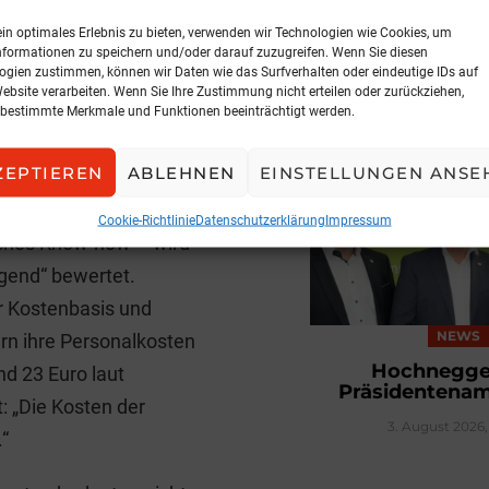
 (Software im Schnitt
ein optimales Erlebnis zu bieten, verwenden wir Technologien wie Cookies, um
zu kommen 500–1.000
nformationen zu speichern und/oder darauf zuzugreifen. Wenn Sie diesen
ogien zustimmen, können wir Daten wie das Surfverhalten oder eindeutige IDs auf
zelmakler schätzt die
Website verarbeiten. Wenn Sie Ihre Zustimmung nicht erteilen oder zurückziehen,
NEWS
len Büros summieren sie
bestimmte Merkmale und Funktionen beeinträchtigt werden.
Spari geht z
Druck im Tagesgeschäft:
3. August 2026, 
ZEPTIEREN
ABLEHNEN
EINSTELLUNGEN ANSE
satzaufwand durch
der Versicherer –
Cookie-Richtlinie
Datenschutzerklärung
Impressum
liches Know-how – wird
gend“ bewertet.
er Kostenbasis und
NEWS
rn ihre Personalkosten
Hochnegger
nd 23 Euro laut
Präsidentenam
t: „Die Kosten der
3. August 2026,
.“