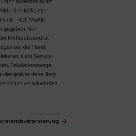
quoten bedeuten nicht
ukturähnlichkeit zur
Univ.-Prof. Martin
ier gegeben. Sein
 der Mehraufwand ist
iegen auf der Hand:
idieren, klare Service-
iten, Eskalationswege,
 der größte Hebel liegt.
larbeiten verschwinden,
Nächster Artikel
orstandsveränderung