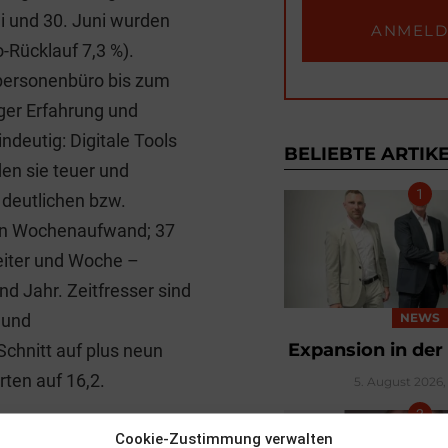
r
i und 30. Juni wurden
-Rücklauf 7,3 %).
npersonenbüro bis zum
ger Erfahrung und
ndeutig: Digitale Tools
BELIEBTE ARTIK
en sie teuer und
 deutlichen bzw.
en Wochenaufwand; 37
eiter und Woche –
nd Jahr. Zeitfresser sind
NEWS
 und
Expansion in der
chnitt auf plus neun
ten auf 16,2.
5. August 2026, 
alkosten-Kategorie“: Pro
Cookie-Zustimmung verwalten