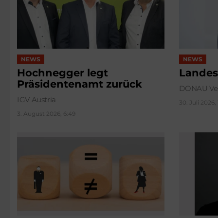
NEWS
NEWS
Hochnegger legt
Landes
Präsidentenamt zurück
DONAU Ver
IGV Austria
30. Juli 2026,
3. August 2026, 6:49