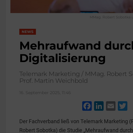
MMag. Robert Sobotka u
NEWS
Mehraufwand durc
Digitalisierung
Telemark Marketing / MMag. Robert So
Prof. Martin Weichbold
16. September 2025, 11:46
F
Li
E
a
n
m
w
Der Fachverband ließ von Telemark Marketing (
c
k
ai
t
Robert Sobotka) die Studie „Mehraufwand durch D