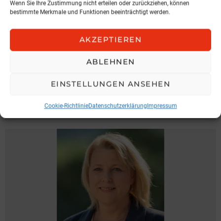
Wenn Sie Ihre Zustimmung nicht erteilen oder zurückziehen, können
bestimmte Merkmale und Funktionen beeinträchtigt werden.
Vielen Dank für Ihre Zeit!
AKZEPTIEREN
Vorheriger Artikel
See
Die Pseudo IQ-Elite
more
ABLEHNEN
Nächster Artikel
EINSTELLUNGEN ANSEHEN
Rekordjahr privater Vermögen
Cookie-Richtlinie
Datenschutzerklärung
Impressum
MEHR AUS:
INTERVIEW