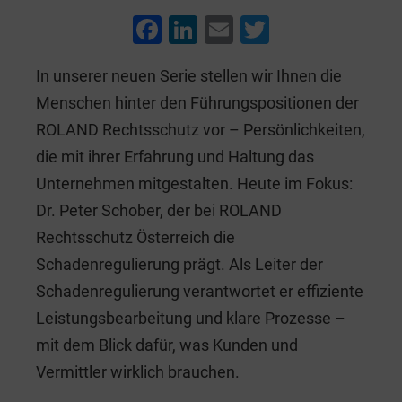
F
Li
E
T
a
n
m
wi
In unserer neuen Serie stellen wir Ihnen die
c
k
ai
tt
Menschen hinter den Führungspositionen der
e
e
l
er
ROLAND Rechtsschutz vor – Persönlichkeiten,
b
dI
die mit ihrer Erfahrung und Haltung das
o
n
Unternehmen mitgestalten. Heute im Fokus:
o
Dr. Peter Schober, der bei ROLAND
k
Rechtsschutz Österreich die
Schadenregulierung prägt. Als Leiter der
Schadenregulierung verantwortet er effiziente
Leistungsbearbeitung und klare Prozesse –
mit dem Blick dafür, was Kunden und
Vermittler wirklich brauchen.