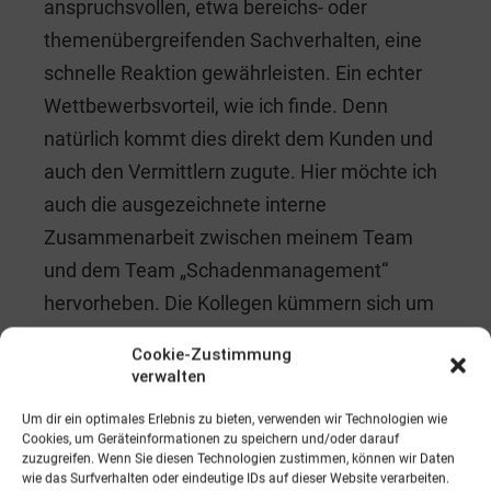
anspruchsvollen, etwa bereichs- oder
themenübergreifenden Sachverhalten, eine
schnelle Reaktion gewährleisten. Ein echter
Wettbewerbsvorteil, wie ich finde. Denn
natürlich kommt dies direkt dem Kunden und
auch den Vermittlern zugute. Hier möchte ich
auch die ausgezeichnete interne
Zusammenarbeit zwischen meinem Team
und dem Team „Schadenmanagement“
hervorheben. Die Kollegen kümmern sich um
unsere „Soforthilfe“, also um die
Cookie-Zustimmung
unkomplizierte und rasche
verwalten
„Selbstregulierung“. Die Zusammenarbeit und
Um dir ein optimales Erlebnis zu bieten, verwenden wir Technologien wie
die Abstimmung untereinander funktionieren
Cookies, um Geräteinformationen zu speichern und/oder darauf
zuzugreifen. Wenn Sie diesen Technologien zustimmen, können wir Daten
aus meiner Sicht perfekt.
wie das Surfverhalten oder eindeutige IDs auf dieser Website verarbeiten.