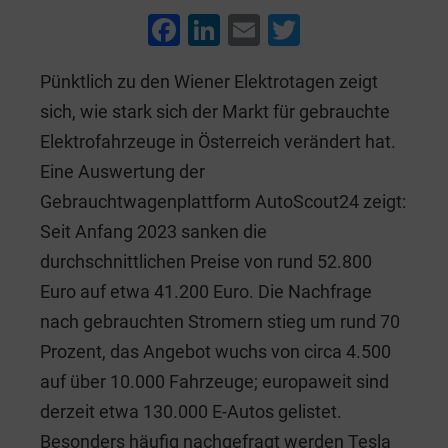
F
Li
E
T
a
n
m
wi
Pünktlich zu den Wiener Elektrotagen zeigt
c
k
ai
tt
sich, wie stark sich der Markt für gebrauchte
e
e
l
er
Elektrofahrzeuge in Österreich verändert hat.
b
dI
Eine Auswertung der
o
n
Gebrauchtwagenplattform AutoScout24 zeigt:
o
Seit Anfang 2023 sanken die
k
durchschnittlichen Preise von rund 52.800
Euro auf etwa 41.200 Euro. Die Nachfrage
nach gebrauchten Stromern stieg um rund 70
Prozent, das Angebot wuchs von circa 4.500
auf über 10.000 Fahrzeuge; europaweit sind
derzeit etwa 130.000 E-Autos gelistet.
Besonders häufig nachgefragt werden Tesla