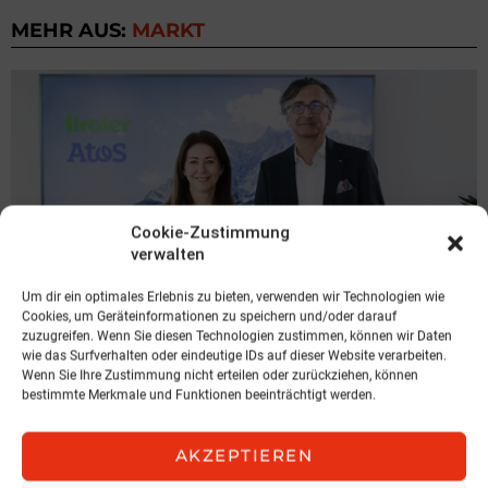
MEHR AUS:
MARKT
Cookie-Zustimmung
verwalten
Um dir ein optimales Erlebnis zu bieten, verwenden wir Technologien wie
Cookies, um Geräteinformationen zu speichern und/oder darauf
zuzugreifen. Wenn Sie diesen Technologien zustimmen, können wir Daten
MARKT
wie das Surfverhalten oder eindeutige IDs auf dieser Website verarbeiten.
Wenn Sie Ihre Zustimmung nicht erteilen oder zurückziehen, können
Bestandssystem modernisiert
bestimmte Merkmale und Funktionen beeinträchtigt werden.
Atos/TIROLER Versicherung V.a.G.
6. August 2026, 10:07
AKZEPTIEREN