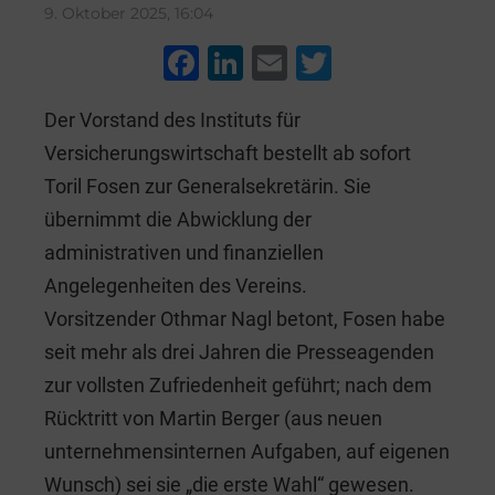
9. Oktober 2025, 16:04
F
Li
E
T
a
n
m
wi
Der Vorstand des Instituts für
c
k
ai
tt
Versicherungswirtschaft bestellt ab sofort
e
e
l
er
Toril Fosen zur Generalsekretärin. Sie
b
dI
übernimmt die Abwicklung der
o
n
administrativen und finanziellen
o
Angelegenheiten des Vereins.
k
Vorsitzender Othmar Nagl betont, Fosen habe
seit mehr als drei Jahren die Presseagenden
zur vollsten Zufriedenheit geführt; nach dem
Rücktritt von Martin Berger (aus neuen
unternehmensinternen Aufgaben, auf eigenen
Wunsch) sei sie „die erste Wahl“ gewesen.