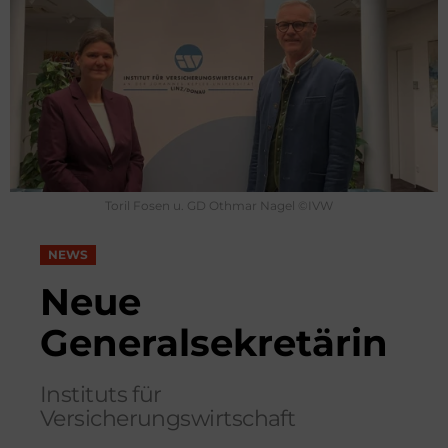
Toril Fosen u. GD Othmar Nagel ©IVW
NEWS
Neue
Generalsekretärin
Instituts für
Versicherungswirtschaft