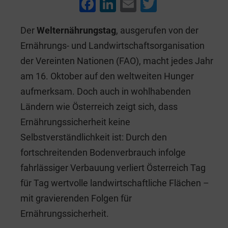
F
Li
E
T
a
n
m
wi
Der
Welternährungstag
, ausgerufen von der
c
k
ai
tt
Ernährungs- und Landwirtschaftsorganisation
e
e
l
er
der Vereinten Nationen (FAO), macht jedes Jahr
b
dI
am 16. Oktober auf den weltweiten Hunger
o
n
aufmerksam. Doch auch in wohlhabenden
o
Ländern wie Österreich zeigt sich, dass
k
Ernährungssicherheit keine
Selbstverständlichkeit ist: Durch den
fortschreitenden Bodenverbrauch infolge
fahrlässiger Verbauung verliert Österreich Tag
für Tag wertvolle landwirtschaftliche Flächen –
mit gravierenden Folgen für
Ernährungssicherheit.