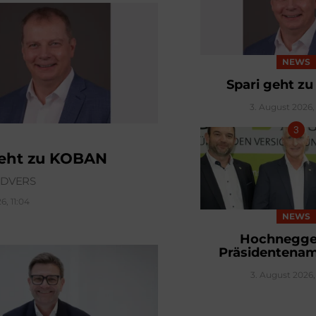
NEWS
Spari geht z
3. August 2026, 
geht zu KOBAN
ÜDVERS
6, 11:04
NEWS
Hochnegger
Präsidentenam
3. August 2026,