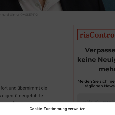
erhard Ulmer ©ASSEPRO
Verpasse
keine Neui
mehr
T
i
Melden Sie sich hie
täglichen Newsl
 fort und übernimmt die
t
 eigentümergeführte
r
 namhaftesten
Cookie-Zustimmung verwalten
erfügt über exzellentes