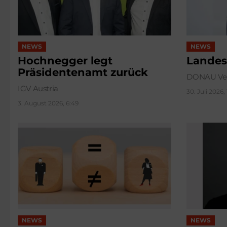
NEWS
NEWS
Hochnegger legt
Landes
Präsidentenamt zurück
DONAU Ver
IGV Austria
30. Juli 2026,
3. August 2026, 6:49
NEWS
NEWS