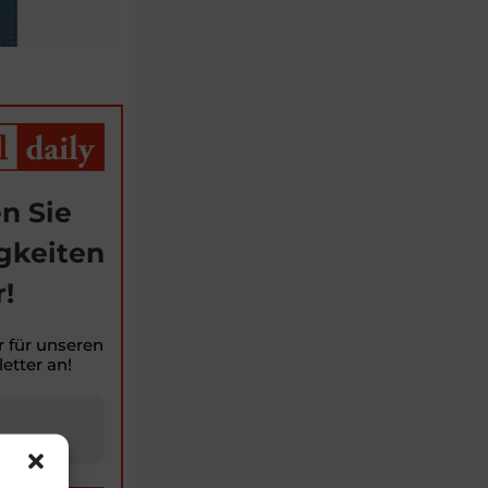
n Sie
gkeiten
!
r für unseren
etter an!