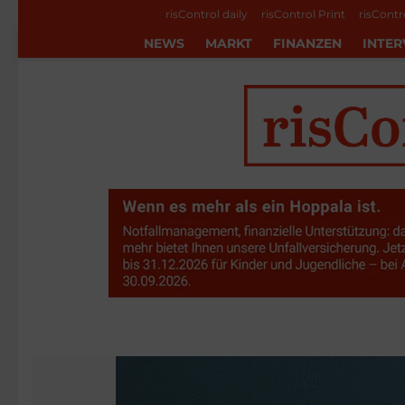
risControl daily
risControl Print
risContr
NEWS
MARKT
FINANZEN
INTER