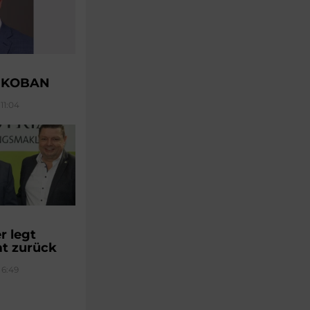
u KOBAN
11:04
 legt
t zurück
 6:49