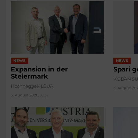
NEWS
NEWS
Expansion in der
Spari 
Steiermark
KOBAN S
Hochnegger/ LBUA
3. August 202
5. August 2026, 16:57