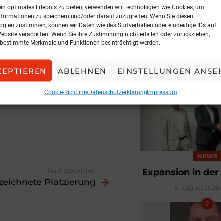
freifinanzierten
ein optimales Erlebnis zu bieten, verwenden wir Technologien wie Cookies, um
nformationen zu speichern und/oder darauf zuzugreifen. Wenn Sie diesen
Gebietskörperschaften.
ogien zustimmen, können wir Daten wie das Surfverhalten oder eindeutige IDs auf
Website verarbeiten. Wenn Sie Ihre Zustimmung nicht erteilen oder zurückziehen,
elten Teams erfolgen in
bestimmte Merkmale und Funktionen beeinträchtigt werden.
 Österreich auf fünf
SS holen wir uns die
ZEPTIEREN
ABLEHNEN
EINSTELLUNGEN ANSE
BELIEBTE ARTIK
bilienbereich“, so
Cookie-Richtlinie
Datenschutzerklärung
Impressum
e Zukäufe für 2025 und
NEWS
Expansion in der
Nächster Artikel
eichnete Platzierung
5. August 2026, 