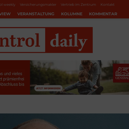
ol weekly
Versicherungsmakler
Vertrieb im Zentrum
Kontakt
VIEW
VERANSTALTUNG
KOLUMNE
KOMMENTAR