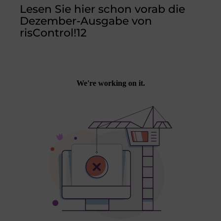
a
n
m
wi
Lesen Sie hier schon vorab die
c
k
ai
tt
Dezember-Ausgabe von
e
e
l
er
risControl!12
b
dI
o
n
o
k