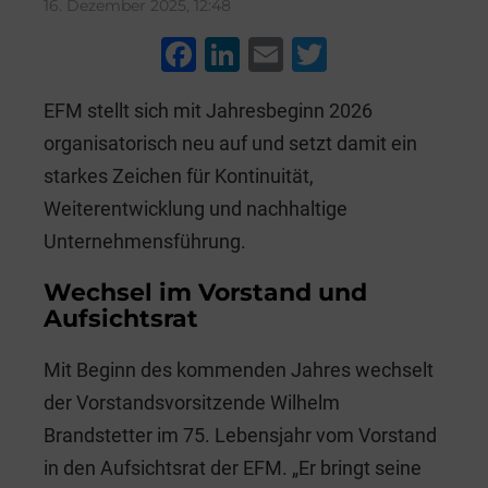
16. Dezember 2025, 12:48
F
Li
E
T
a
n
m
wi
EFM stellt sich mit Jahresbeginn 2026
c
k
ai
tt
organisatorisch neu auf und setzt damit ein
e
e
l
er
starkes Zeichen für Kontinuität,
b
dI
Weiterentwicklung und nachhaltige
o
n
Unternehmensführung.
o
Wechsel im Vorstand und
k
Aufsichtsrat
Mit Beginn des kommenden Jahres wechselt
der Vorstandsvorsitzende Wilhelm
Brandstetter im 75. Lebensjahr vom Vorstand
in den Aufsichtsrat der EFM. „Er bringt seine