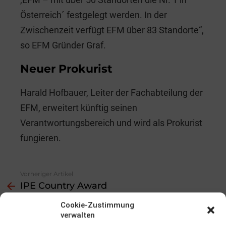
Österreich´ festgelegt werden. In der
Zwischenzeit verfügt EFM über 83 Standorte“,
so EFM Gründer Graf.
Neuer Prokurist
Harald Hofbauer, Leiter der Fachabteilung der
EFM, erweitert künftig seinen
Verantwortungsbereich und wird als Prokurist
fungieren.
Vorheriger Artikel
See
IPE Country Award
more
Nächster Artikel
Cookie-Zustimmung
Adventsstimmung
verwalten