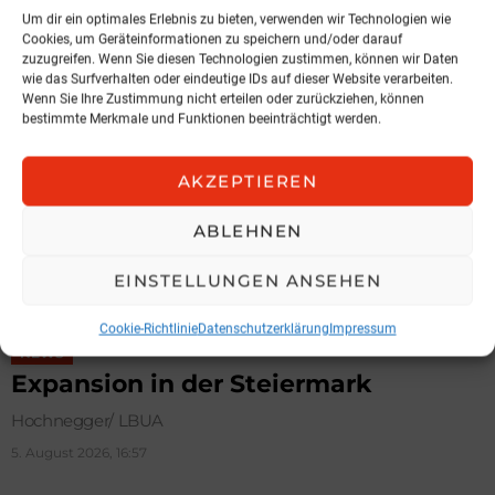
Um dir ein optimales Erlebnis zu bieten, verwenden wir Technologien wie
MEHR AUS:
NEWS
Cookies, um Geräteinformationen zu speichern und/oder darauf
zuzugreifen. Wenn Sie diesen Technologien zustimmen, können wir Daten
wie das Surfverhalten oder eindeutige IDs auf dieser Website verarbeiten.
Wenn Sie Ihre Zustimmung nicht erteilen oder zurückziehen, können
bestimmte Merkmale und Funktionen beeinträchtigt werden.
AKZEPTIEREN
ABLEHNEN
EINSTELLUNGEN ANSEHEN
Cookie-Richtlinie
Datenschutzerklärung
Impressum
NEWS
Expansion in der Steiermark
Hochnegger/ LBUA
5. August 2026, 16:57