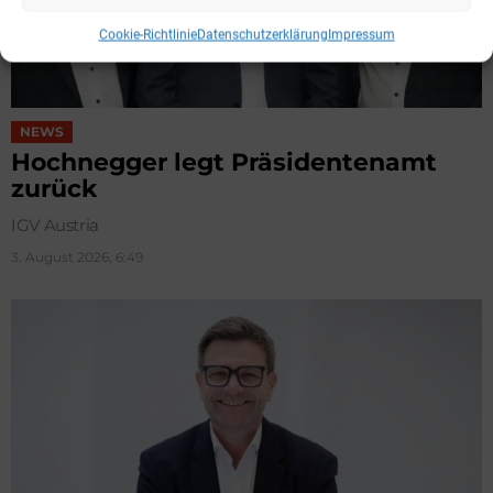
Cookie-Richtlinie
Datenschutzerklärung
Impressum
NEWS
Hochnegger legt Präsidentenamt
zurück
IGV Austria
3. August 2026, 6:49