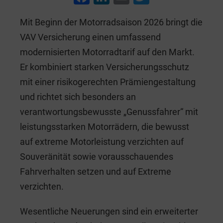
a
n
m
wi
Mit Beginn der Motorradsaison 2026 bringt die
c
k
ai
tt
VAV Versicherung einen umfassend
e
e
l
er
modernisierten Motorradtarif auf den Markt.
b
dI
Er kombiniert starken Versicherungsschutz
o
n
mit einer risikogerechten Prämiengestaltung
o
und richtet sich besonders an
k
verantwortungsbewusste „Genussfahrer“ mit
leistungsstarken Motorrädern, die bewusst
auf extreme Motorleistung verzichten auf
Souveränität sowie vorausschauendes
Fahrverhalten setzen und auf Extreme
verzichten.
Wesentliche Neuerungen sind ein erweiterter