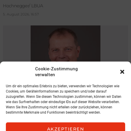
Hochnegger/ LBUA
5. August 2026, 16:57
Cookie-Zustimmung
verwalten
Um dir ein optimales Erlebnis zu bieten, verwenden wir Technologien wie
Cookies, um Geräteinformationen zu speichern und/oder darauf
zuzugreifen. Wenn Sie diesen Technologien zustimmen, können wir Daten
wie das Surfverhalten oder eindeutige IDs auf dieser Website verarbeiten.
NEWS
Wenn Sie Ihre Zustimmung nicht erteilen oder zurückziehen, können
Spari geht zu KOBAN
bestimmte Merkmale und Funktionen beeinträchtigt werden.
KOBAN SÜDVERS
AKZEPTIEREN
3. August 2026, 11:04