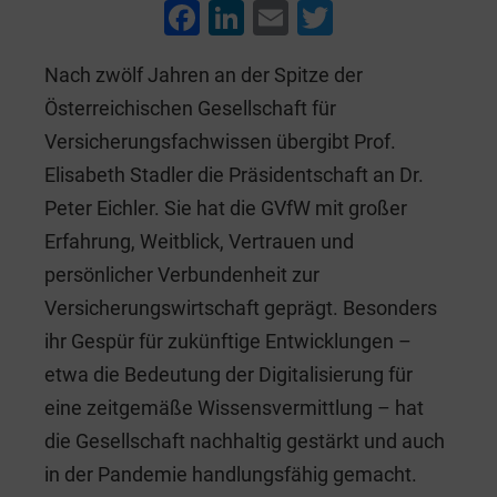
F
Li
E
T
a
n
m
wi
Nach zwölf Jahren an der Spitze der
c
k
ai
tt
Österreichischen Gesellschaft für
e
e
l
er
Versicherungsfachwissen übergibt Prof.
b
dI
Elisabeth Stadler die Präsidentschaft an Dr.
o
n
Peter Eichler. Sie hat die GVfW mit großer
o
Erfahrung, Weitblick, Vertrauen und
k
persönlicher Verbundenheit zur
Versicherungswirtschaft geprägt. Besonders
ihr Gespür für zukünftige Entwicklungen –
etwa die Bedeutung der Digitalisierung für
eine zeitgemäße Wissensvermittlung – hat
die Gesellschaft nachhaltig gestärkt und auch
in der Pandemie handlungsfähig gemacht.