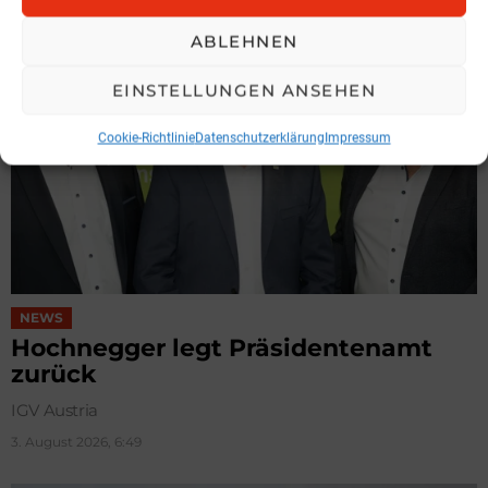
ABLEHNEN
EINSTELLUNGEN ANSEHEN
Cookie-Richtlinie
Datenschutzerklärung
Impressum
NEWS
Hochnegger legt Präsidentenamt
zurück
IGV Austria
3. August 2026, 6:49