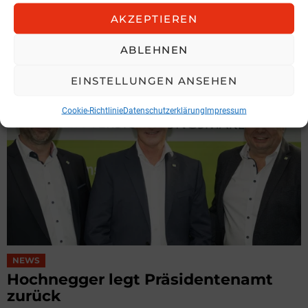
Spari geht zu KOBAN
AKZEPTIEREN
KOBAN SÜDVERS
ABLEHNEN
3. August 2026, 11:04
EINSTELLUNGEN ANSEHEN
Cookie-Richtlinie
Datenschutzerklärung
Impressum
NEWS
Hochnegger legt Präsidentenamt
zurück