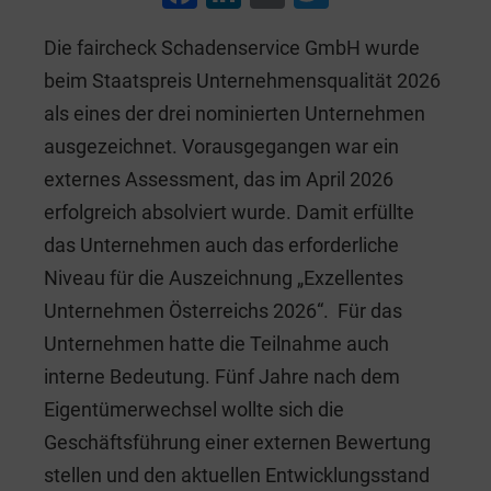
a
n
m
wi
Die faircheck Schadenservice GmbH wurde
c
k
ai
tt
beim Staatspreis Unternehmensqualität 2026
e
e
l
er
als eines der drei nominierten Unternehmen
b
dI
ausgezeichnet. Vorausgegangen war ein
o
n
externes Assessment, das im April 2026
o
erfolgreich absolviert wurde. Damit erfüllte
k
das Unternehmen auch das erforderliche
Niveau für die Auszeichnung „Exzellentes
Unternehmen Österreichs 2026“. Für das
Unternehmen hatte die Teilnahme auch
interne Bedeutung. Fünf Jahre nach dem
Eigentümerwechsel wollte sich die
Geschäftsführung einer externen Bewertung
stellen und den aktuellen Entwicklungsstand