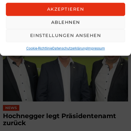
Spari geht zu KOBAN
AKZEPTIEREN
KOBAN SÜDVERS
3. August 2026, 11:04
ABLEHNEN
EINSTELLUNGEN ANSEHEN
Cookie-Richtlinie
Datenschutzerklärung
Impressum
NEWS
Hochnegger legt Präsidentenamt
zurück