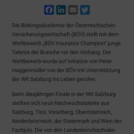
F
Li
E
T
a
n
m
wi
Die Bildungsakademie der Österreichischen
c
k
ai
tt
Versicherungswirtschaft (BÖV) stellt mit dem
e
e
l
er
Wettbewerb „BÖV Insurance Champion“ junge
b
dI
Talente der Branche vor den Vorhang. Der
o
n
Wettbewerb wurde auf Initiative von Peter
o
Haggenmüller von der BÖV mit Unterstützung
k
der WK Salzburg ins Leben gerufen.
Beim diesjährigen Finale in der WK Salzburg
stellten sich neun Nachwuchstalente aus
Salzburg, Tirol, Vorarlberg, Oberösterreich,
Niederösterreich, der Steiermark und Wien der
Fachjury. Die von den Landesberufsschulen