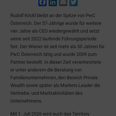
F
Li
E
T
a
n
m
wi
Rudolf Krickl bleibt an der Spitze von PwC
c
k
ai
tt
Österreich. Der 57-Jährige wurde für weitere
e
e
l
er
vier Jahre als CEO wiedergewählt und setzt
b
dI
seine seit 2022 laufende Führungsperiode
o
n
fort. Der Wiener ist seit mehr als 30 Jahren für
o
PwC Österreich tätig und wurde 2009 zum
k
Partner bestellt. In dieser Zeit verantwortete
er unter anderem die Beratung von
Familienunternehmen, den Bereich Private
Wealth sowie später als Markets Leader die
Vertriebs- und Marktaktivitäten des
Unternehmens.
Mit 1. Juli 2026 wird auch das Territory