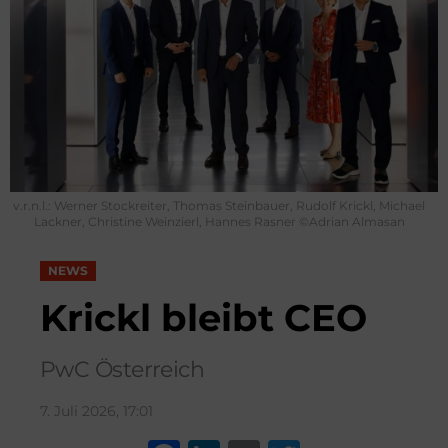
v.r.n.l.: Werner Stockreiter, Thomas Steinbauer, Rudolf Krickl, Michael
Lackner, Christine Weinzierl, Hannes Rasner ©Adrian Almasan
NEWS
Krickl bleibt CEO
PwC Österreich
7. Juli 2026, 17:01