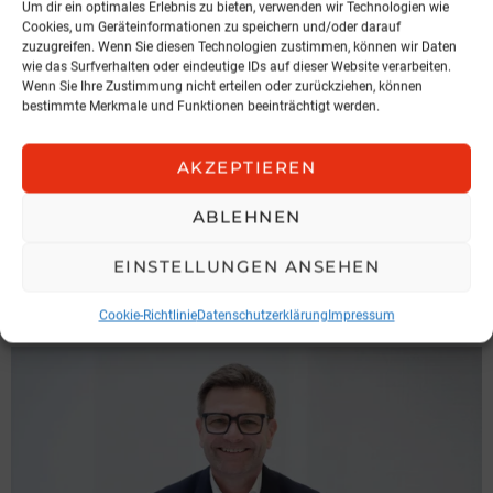
Um dir ein optimales Erlebnis zu bieten, verwenden wir Technologien wie
Cookies, um Geräteinformationen zu speichern und/oder darauf
zuzugreifen. Wenn Sie diesen Technologien zustimmen, können wir Daten
wie das Surfverhalten oder eindeutige IDs auf dieser Website verarbeiten.
Wenn Sie Ihre Zustimmung nicht erteilen oder zurückziehen, können
bestimmte Merkmale und Funktionen beeinträchtigt werden.
AKZEPTIEREN
NEWS
Hochnegger legt Präsidentenamt
ABLEHNEN
zurück
EINSTELLUNGEN ANSEHEN
IGV Austria
3. August 2026, 6:49
Cookie-Richtlinie
Datenschutzerklärung
Impressum