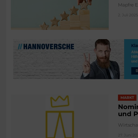
Mapfre E
2. Juli 2025
MARKT
Nomi
und P
Wirtsch
27. Juni 20