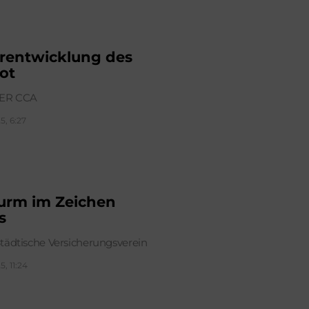
rentwicklung des
ot
ER CCA
5, 6:27
urm im Zeichen
s
tädtische Versicherungsverein
5, 11:24