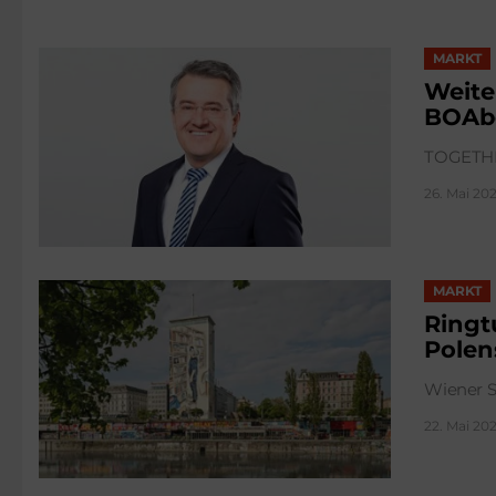
MARKT
Weite
BOAb
TOGETH
26. Mai 202
MARKT
Ringt
Polen
Wiener S
22. Mai 202