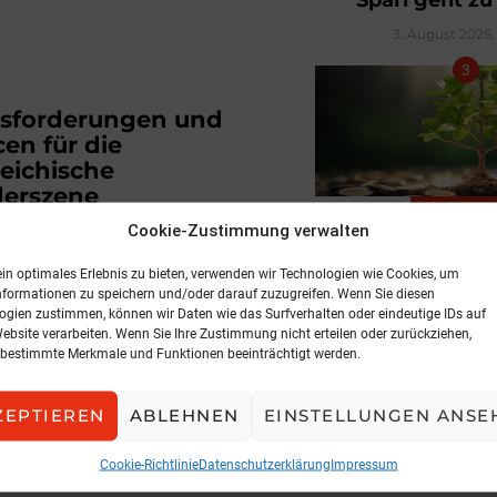
3. August 2026, 
sforderungen und
en für die
reichische
erszene
KOMMENT
Cookie-Zustimmung verwalten
 Startup Monitor 2024:
Aus für irre
Umweltaus
25, 6:42
ein optimales Erlebnis zu bieten, verwenden wir Technologien wie Cookies, um
nformationen zu speichern und/oder darauf zuzugreifen. Wenn Sie diesen
5. August 2026, 
ogien zustimmen, können wir Daten wie das Surfverhalten oder eindeutige IDs auf
Website verarbeiten. Wenn Sie Ihre Zustimmung nicht erteilen oder zurückziehen,
bestimmte Merkmale und Funktionen beeinträchtigt werden.
ZEPTIEREN
ABLEHNEN
EINSTELLUNGEN ANSE
Cookie-Richtlinie
Datenschutzerklärung
Impressum