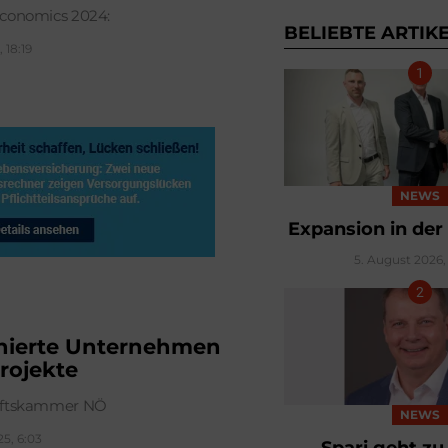
conomics 2024:
BELIEBTE ARTIK
, 18:19
NEWS
Expansion in der
5. August 2026, 
nierte Unternehmen
rojekte
aftskammer NÖ
NEWS
25, 6:03
Spari geht z