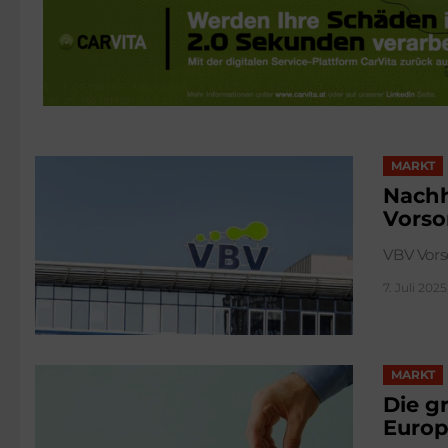
STORIES
MARKT
Nachh
Vorso
VBV Vors
7. Juli 2025
MARKT
Die g
Europ