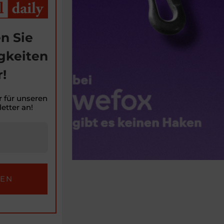
n Sie
gkeiten
!
r für unseren
etter an!