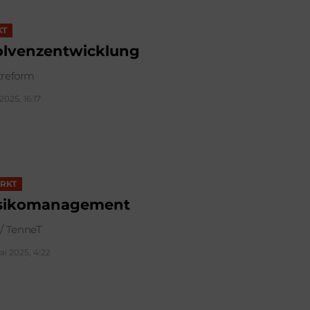
KT
olvenzentwicklung
treform
 2025, 16:17
RKT
sikomanagement
/ TenneT
ai 2025, 4:22