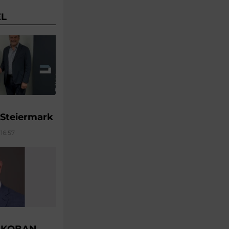
EL
 Steiermark
16:57
u KOBAN