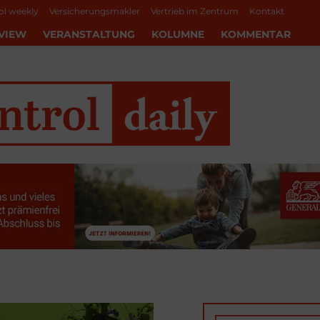
ol weekly
Versicherungsmakler
Vertrieb im Zentrum
Kontakt
VIEW
VERANSTALTUNG
KOLUMNE
KOMMENTAR