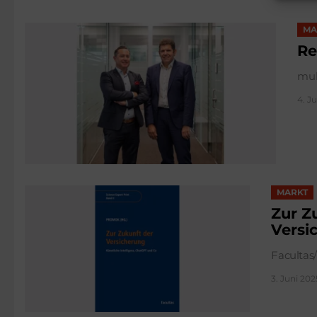
MA
Re
muk
4. J
MARKT
Zur Z
Versi
Facultas
3. Juni 202