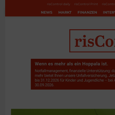
risControl daily
risControl Print
risContr
NEWS
MARKT
FINANZEN
INTER
Markt
MORE