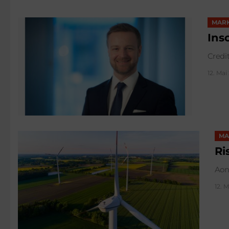
MAR
Ins
Credi
12. Mai
MA
Ri
Aon
12. M