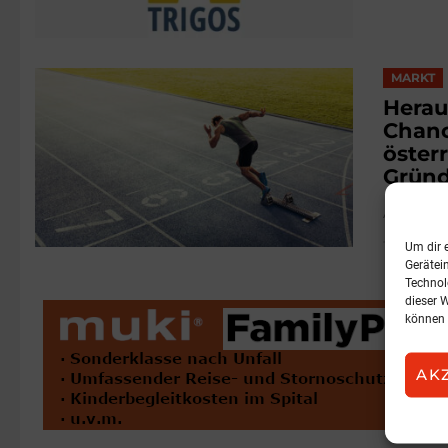
MARKT
Herau
Chanc
öster
Gründ
Austrian
10. Juni 20
Um dir 
Gerätei
Technol
dieser 
können 
AK