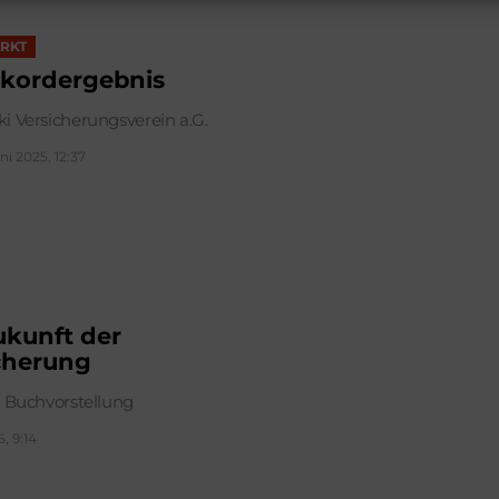
RKT
kordergebnis
i Versicherungsverein a.G.
uni 2025, 12:37
ukunft der
cherung
/ Buchvorstellung
5, 9:14