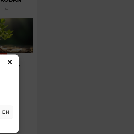
11:04
AR
führende
sagen
15:01
HEN