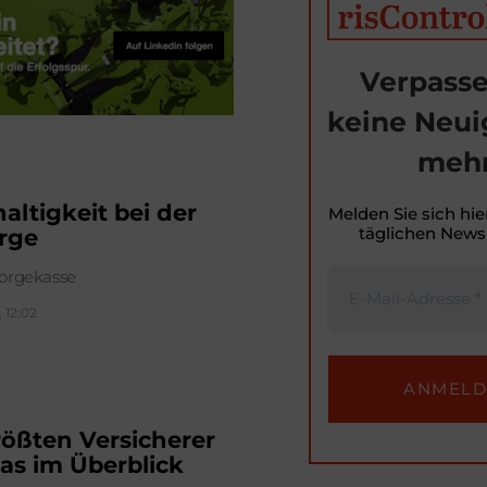
Verpasse
keine Neui
mehr
altigkeit bei der
Melden Sie sich hie
täglichen Newsl
rge
orgekasse
, 12:02
rößten Versicherer
as im Überblick