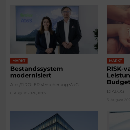
MARKT
MARKT
Bestandssystem
RISK-va
modernisiert
Leistun
Budge
Atos/TIROLER Versicherung V.a.G.
DIALOG
6. August 2026, 10:07
5. August 2026