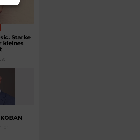
sic: Starke
r kleines
t
 9:11
u KOBAN
11:04