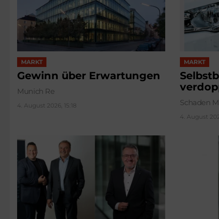
MARKT
MARKT
Gewinn über Erwartungen
Selbstb
verdop
Munich Re
Schaden M
4. August 2026, 15:18
4. August 202