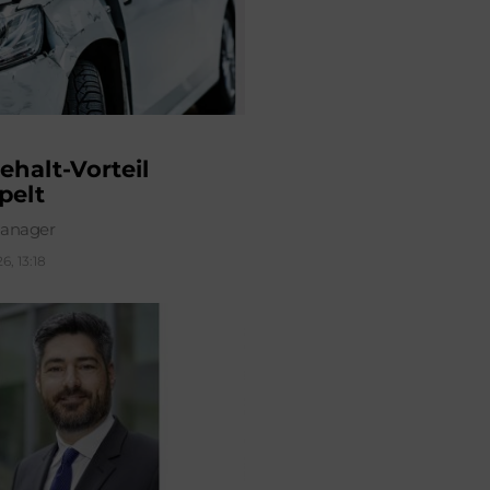
ehalt-Vorteil
pelt
anager
6, 13:18