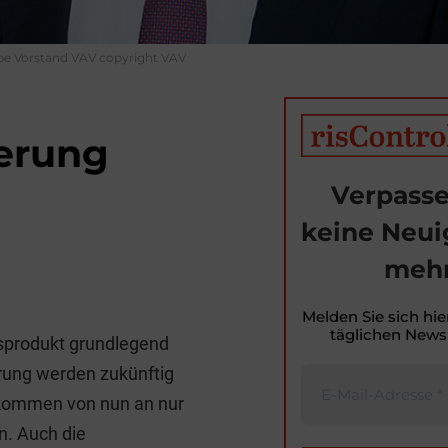
be Vorstand VAV copyright VAV
herung
Verpasse
keine Neui
mehr
T
i
Melden Sie sich hie
täglichen Newsl
gsprodukt grundlegend
t
erung werden zukünftig
r
 kommen von nun an nur
n. Auch die