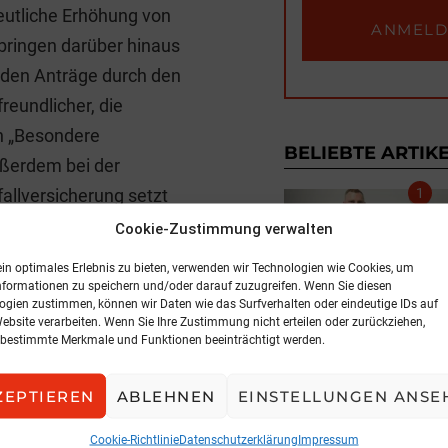
eutliche Erhöhung von
bringen darüber hinaus
rden Anträge durch den
reundlicher, die
h „Besondere
BELIEBTE ARTIK
ußerdem bei der
fallversicherung setzt
t. Die Deckungsvarianten
Cookie-Zustimmung verwalten
ndividuell an
ein optimales Erlebnis zu bieten, verwenden wir Technologien wie Cookies, um
 Erweiterungen sind die
nformationen zu speichern und/oder darauf zuzugreifen. Wenn Sie diesen
ogien zustimmen, können wir Daten wie das Surfverhalten oder eindeutige IDs auf
aggeld, Knochenbruch,
NEWS
Website verarbeiten. Wenn Sie Ihre Zustimmung nicht erteilen oder zurückziehen,
bestimmte Merkmale und Funktionen beeinträchtigt werden.
nfallrente sowie eine
Expansion in der
validität“ ist in allen
5. August 2026, 
ZEPTIEREN
ABLEHNEN
EINSTELLUNGEN ANSE
kann in den Varianten
umme individuell bis
Cookie-Richtlinie
Datenschutzerklärung
Impressum