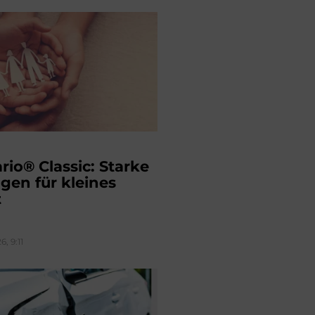
rio® Classic: Starke
gen für kleines
t
, 9:11