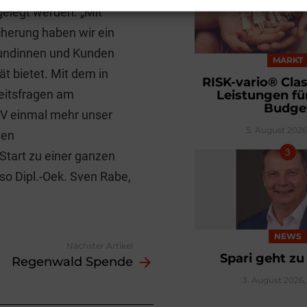
elegt werden. „Mit
cherung haben wir ein
Kundinnen und Kunden
MARKT
t bietet. Mit dem in
RISK-vario® Clas
eitsfragen am
Leistungen fü
Budge
VAV einmal mehr unser
5. August 2026,
ven
 Start zu einer ganzen
so Dipl.-Oek. Sven Rabe,
NEWS
Nächster Artikel
Spari geht z
Regenwald Spende
3. August 2026, 