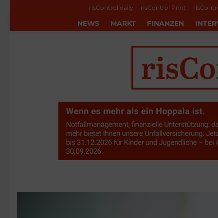
risControl daily
risControl Print
risContr
NEWS
MARKT
FINANZEN
INTER