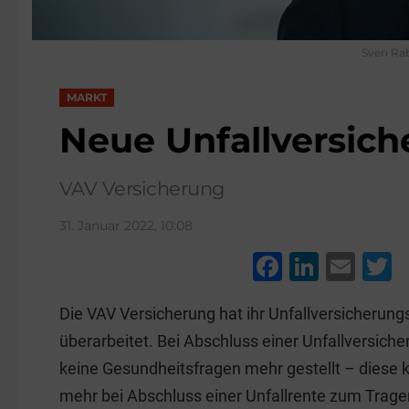
Sven Ra
MARKT
Neue Unfallversic
VAV Versicherung
31. Januar 2022, 10:08
F
Li
E
a
n
m
w
Die VAV Versicherung hat ihr Unfallversicherun
c
k
ai
t
überarbeitet. Bei Abschluss einer Unfallversich
e
e
l
e
keine Gesundheitsfragen mehr gestellt – diese
b
dI
mehr bei Abschluss einer Unfallrente zum Trage