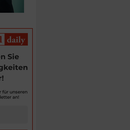
n Sie
gkeiten
!
r für unseren
etter an!