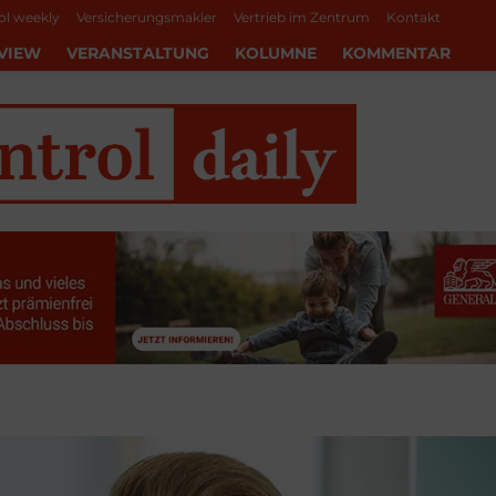
ol weekly
Versicherungsmakler
Vertrieb im Zentrum
Kontakt
VIEW
VERANSTALTUNG
KOLUMNE
KOMMENTAR