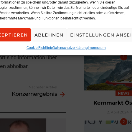
nformationen zu speichern und/oder darauf zuzugreifen. Wenn Sie diesen
t, Warnsystem bei
ogien zustimmen, können wir Daten wie das Surfverhalten oder eindeutige IDs auf
ckfahrassistent,
Website verarbeiten. Wenn Sie Ihre Zustimmung nicht erteilen oder zurückziehen,
bestimmte Merkmale und Funktionen beeinträchtigt werden.
Vorrichtung zum Einbau
ige Systeme können
ZEPTIEREN
ABLEHNEN
EINSTELLUNGEN ANSE
 nach dem Neustart des
BELIEBTE ARTIK
kehrssicherheit
Cookie-Richtlinie
Datenschutzerklärung
Impressum
rt sind Information über
en abholbar.
Nächster Artikel
Konzernergebnis
NEWS
Kernmarkt Ös
2. April 2024, 