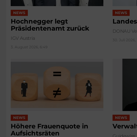
NEWS
NEWS
Hochnegger legt
Landes
Präsidentenamt zurück
DONAU Ver
IGV Austria
30. Juli 2026,
3. August 2026, 6:49
NEWS
NEWS
Höhere Frauenquote in
Verwal
Aufsichtsräten
Guidewire