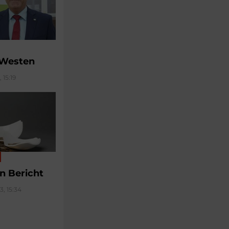
 Westen
 15:19
n Bericht
, 15:34