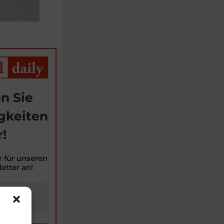
n Sie
gkeiten
!
r für unseren
etter an!