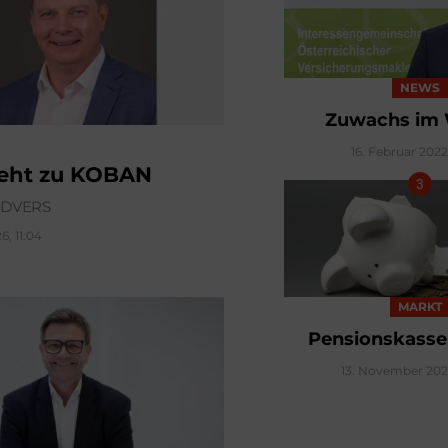
NEWS
Zuwachs im
16. Februar 2022,
geht zu KOBAN
ÜDVERS
6, 11:04
MARKT
Pensionskasse
13. November 2023