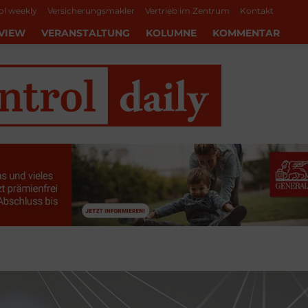
ol weekly
Versicherungsmakler
Vertrieb im Zentrum
Kontakt
VIEW
VERANSTALTUNG
KOLUMNE
KOMMENTAR