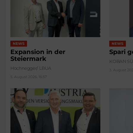
NEWS
NEWS
Expansion in der
Spari 
Steiermark
KOBAN S
Hochnegger/ LBUA
3. August 202
5. August 2026, 16:57