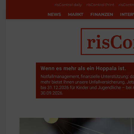
risControl daily
risControl Print
risContr
NEWS
MARKT
FINANZEN
INTER