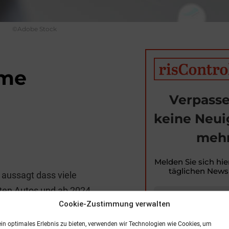
©Adobe Stock
eme
Verpasse
keine Neui
mehr
T
i
Melden Sie sich hie
täglichen Newsl
 aussagt dass viele
t
rten Autos und ab 2024
r
Cookie-Zustimmung verwalten
.
tent, Intelligenter
ein optimales Erlebnis zu bieten, verwenden wir Technologien wie Cookies, um