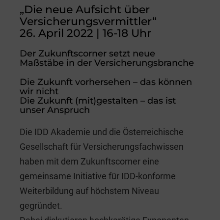
a
n
m
wi
„Die neue Aufsicht über
c
k
ai
tt
Versicherungsvermittler“
e
e
l
er
26. April 2022 | 16-18 Uhr
b
dI
Der Zukunftscorner setzt neue
o
n
Maßstäbe in der Versicherungsbranche
o
Die Zukunft vorhersehen – das können
wir nicht
k
Die Zukunft (mit)gestalten – das ist
unser Anspruch
Die IDD Akademie und die Österreichische
Gesellschaft für Versicherungsfachwissen
haben mit dem Zukunftscorner eine
gemeinsame Initiative für IDD-konforme
Weiterbildung auf höchstem Niveau
gegründet.