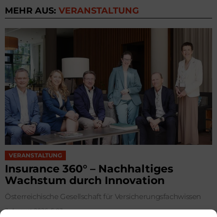
MEHR AUS:
VERANSTALTUNG
VERANSTALTUNG
Insurance 360° – Nachhaltiges
Wachstum durch Innovation
Österreichische Gesellschaft für Versicherungsfachwissen
3. August 2026, 5:03