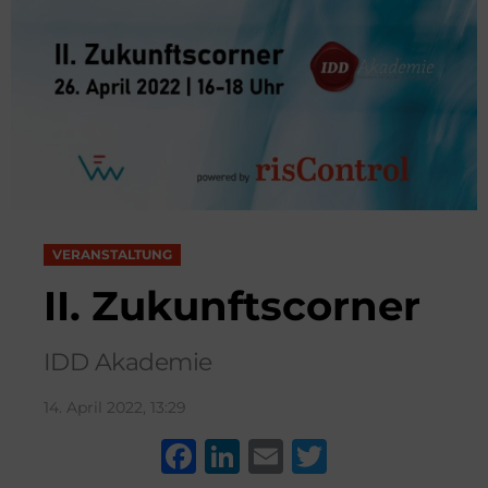
VERANSTALTUNG
II. Zukunftscorner
IDD Akademie
14. April 2022, 13:29
F
Li
E
T