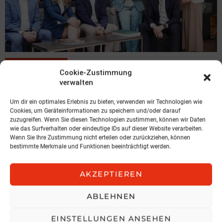
VERANSTALTUNG
Cookie-Zustimmung
Insurance 360° – Nachhaltiges
verwalten
Wachstum durch Innovation
Um dir ein optimales Erlebnis zu bieten, verwenden wir Technologien wie
Österreichische Gesellschaft für Versicherungsfachwissen
Cookies, um Geräteinformationen zu speichern und/oder darauf
3. August 2026, 5:03
zuzugreifen. Wenn Sie diesen Technologien zustimmen, können wir Daten
wie das Surfverhalten oder eindeutige IDs auf dieser Website verarbeiten.
Wenn Sie Ihre Zustimmung nicht erteilen oder zurückziehen, können
bestimmte Merkmale und Funktionen beeinträchtigt werden.
AKZEPTIEREN
ABLEHNEN
EINSTELLUNGEN ANSEHEN