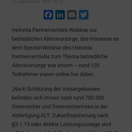
15. September 2022, 16:12
F
Li
E
T
a
n
m
wi
Helvetia Partnervertrieb Webinar zur
c
k
ai
tt
betrieblichen Altersvorsorge, das Interesse an
e
e
l
er
dem Spezial-Webinar des Helvetia
b
dI
Partnervertriebs zum Thema betriebliche
o
n
Altersvorsorge war enorm – rund 120
o
Teilnehmer waren online live dabei.
k
„Nach Schätzung der Vorsorgekassen
befinden sich immer noch rund 700.000
Österreicher und Österreicherinnen in der
Abfertigung ALT. Zukunftssicherung nach
§3.1.15 oder direkte Leistungszusage sind