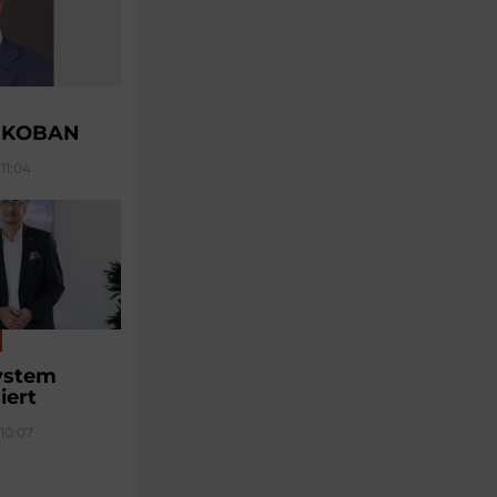
u KOBAN
11:04
ystem
iert
 10:07