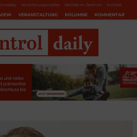
ol weekly
Versicherungsmakler
Vertrieb im Zentrum
Kontakt
VIEW
VERANSTALTUNG
KOLUMNE
KOMMENTAR