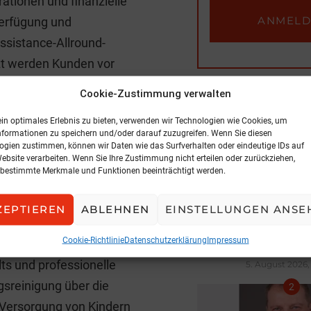
rationen und finanzielle
verfügung und
ssistance-Allround-
tzt werden Kunden vor
edingten
Cookie-Zustimmung verwalten
rankhausaufenthalt kann
BELIEBTE ARTIK
ein optimales Erlebnis zu bieten, verwenden wir Technologien wie Cookies, um
s Leben oftmals
nformationen zu speichern und/oder darauf zuzugreifen. Wenn Sie diesen
nterstützt Kunden in
ogien zustimmen, können wir Daten wie das Surfverhalten oder eindeutige IDs auf
Website verarbeiten. Wenn Sie Ihre Zustimmung nicht erteilen oder zurückziehen,
stungen. Die MyAssist
bestimmte Merkmale und Funktionen beeinträchtigt werden.
ce-Leistungen und
o Mag. Michael Inthaler,
ZEPTIEREN
ABLEHNEN
EINSTELLUNGEN ANSE
NEWS
Cookie-Richtlinie
Datenschutzerklärung
Impressum
Expansion in der
s und professionelle
5. August 2026, 
sreinigung über die
 Versorgung von Kindern