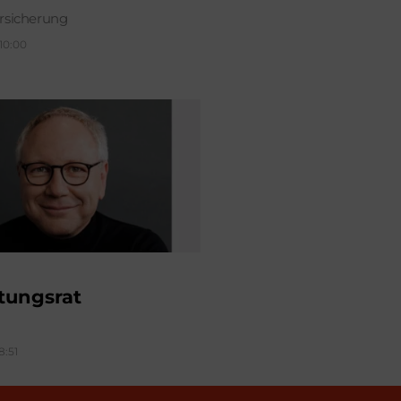
sicherung
 10:00
tungsrat
8:51