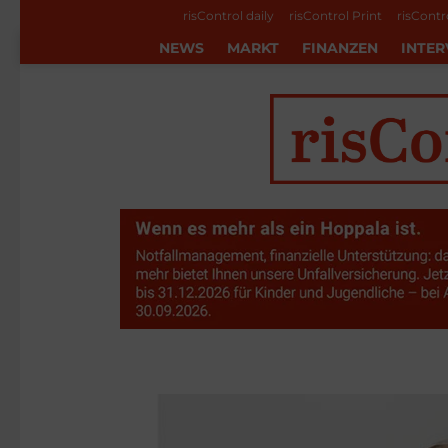
risControl daily
risControl Print
risContr
NEWS
MARKT
FINANZEN
INTER