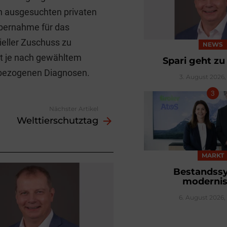
n ausgesuchten privaten
übernahme für das
ieller Zuschuss zu
NEWS
t je nach gewähltem
Spari geht z
llbezogenen Diagnosen.
3. August 2026, 
Nächster Artikel
Welttier­schutztag
MARKT
Bestandss
modernis
6. August 2026,