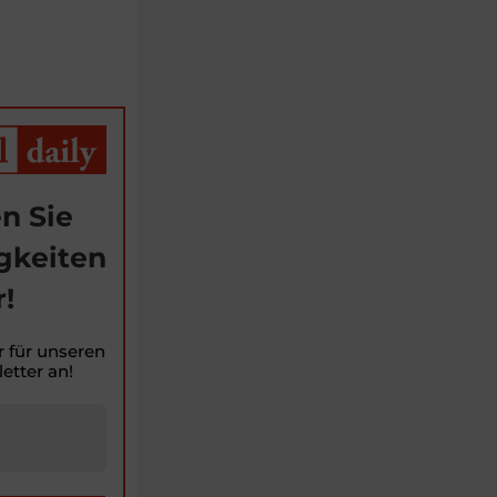
n Sie
gkeiten
!
r für unseren
etter an!