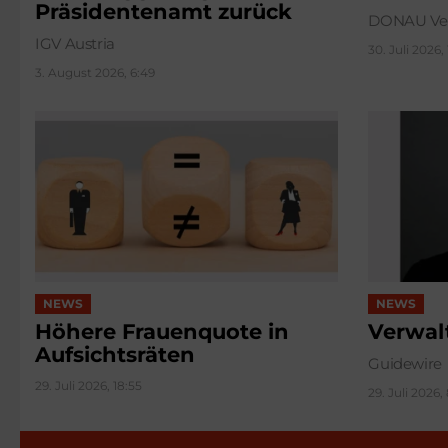
Präsidentenamt zurück
DONAU Ver
IGV Austria
30. Juli 2026,
3. August 2026, 6:49
NEWS
NEWS
Höhere Frauenquote in
Verwal
Aufsichtsräten
Guidewire
29. Juli 2026, 18:55
29. Juli 2026, 