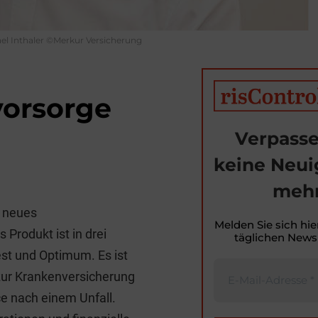
el Inthaler ©Merkur Versicherung
vorsorge
Verpasse
keine Neui
T
mehr
i
n neues
t
Melden Sie sich hie
Produkt ist in drei
täglichen Newsl
r
est und Optimum. Es ist
 zur Krankenversicherung
ce nach einem Unfall.