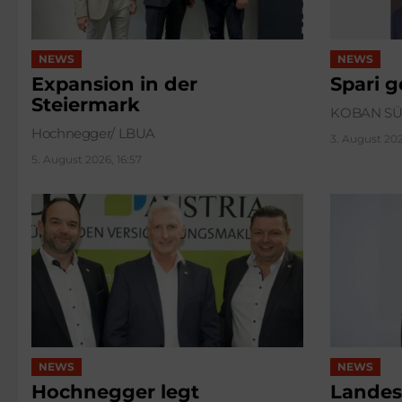
NEWS
NEWS
Expansion in der
Spari 
Steiermark
KOBAN S
Hochnegger/ LBUA
3. August 202
5. August 2026, 16:57
NEWS
NEWS
Hochnegger legt
Landes