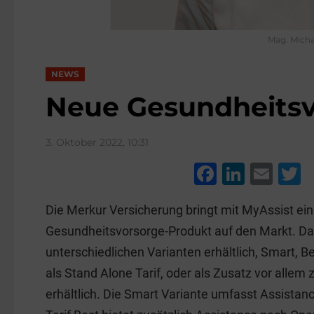
Mag. Micha
NEWS
Neue Gesundheits­
3. Oktober 2022, 10:31
F
Li
E
a
n
m
w
Die Merkur Versicherung bringt mit MyAssist ei
c
k
ai
t
Gesundheitsvorsorge-Produkt auf den Markt. Das 
e
e
l
e
unterschiedlichen Varianten erhältlich, Smart, B
b
dI
als Stand Alone Tarif, oder als Zusatz vor allem
o
n
erhältlich. Die Smart Variante umfasst Assistan
o