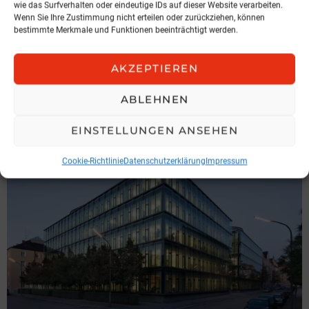
wie das Surfverhalten oder eindeutige IDs auf dieser Website verarbeiten.
Wenn Sie Ihre Zustimmung nicht erteilen oder zurückziehen, können
bestimmte Merkmale und Funktionen beeinträchtigt werden.
MARKT
RISK-vario® Classic: Starke
AKZEPTIEREN
Leistungen für kleines Budget
ABLEHNEN
DIALOG
5. August 2026, 9:11
EINSTELLUNGEN ANSEHEN
Cookie-Richtlinie
Datenschutzerklärung
Impressum