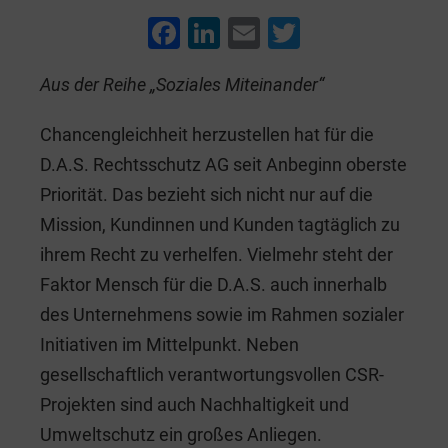
F
Li
E
T
a
n
m
wi
Aus der Reihe „Soziales Miteinander“
c
k
ai
tt
e
e
l
er
Chancengleichheit herzustellen hat für die
b
dI
D.A.S. Rechtsschutz AG seit Anbeginn oberste
o
n
Priorität. Das bezieht sich nicht nur auf die
o
Mission, Kundinnen und Kunden tagtäglich zu
k
ihrem Recht zu verhelfen. Vielmehr steht der
Faktor Mensch für die D.A.S. auch innerhalb
des Unternehmens sowie im Rahmen sozialer
Initiativen im Mittelpunkt. Neben
gesellschaftlich verantwortungsvollen CSR-
Projekten sind auch Nachhaltigkeit und
Umweltschutz ein großes Anliegen.