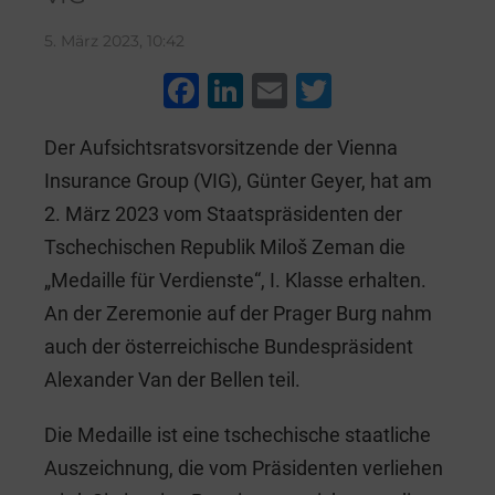
5. März 2023, 10:42
F
Li
E
T
a
n
m
wi
Der Aufsichtsratsvorsitzende der Vienna
c
k
ai
tt
Insurance Group (VIG), Günter Geyer, hat am
e
e
l
er
2. März 2023 vom Staatspräsidenten der
b
dI
Tschechischen Republik Miloš Zeman die
o
n
„Medaille für Verdienste“, I. Klasse erhalten.
o
An der Zeremonie auf der Prager Burg nahm
k
auch der österreichische Bundespräsident
Alexander Van der Bellen teil.
Die Medaille ist eine tschechische staatliche
Auszeichnung, die vom Präsidenten verliehen