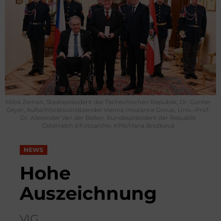
Miloš Zeman, Staatspräsident der Tschechischen Republik, Dr. Günter
Geyer, Aufsichtsratsvorsitzender Vienna Insurance Group, Univ.-Prof.
Dr. Alexander Van der Bellen, Bundespräsident der Republik
Österreich ©Fotoarchiv KPR/Hana Brožková
NEWS
Hohe
Auszeichnung
VIG