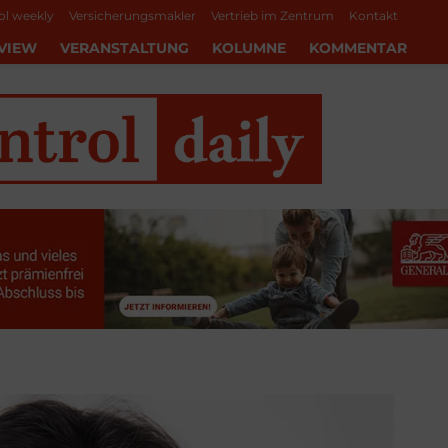
ol weekly
Versicherungsmakler
Vertrieb im Zentrum
Kontakt
VIEW
VERANSTALTUNG
KOLUMNE
KOMMENTAR