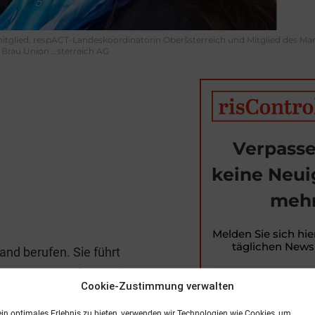
smitglied, respACT-Landeskoordinatorin Oberšsterreich und Mitglied des 
 Brau Union …sterreich AG
Verpasse
keine Neui
mehr
T
i
Melden Sie sich hie
täglichen Newsl
and berufen. Sie führt
t
n respACT-Landesvorsitz
r
Cookie-Zustimmung verwalten
 UN Global Compact
ein optimales Erlebnis zu bieten, verwenden wir Technologien wie Cookies, um