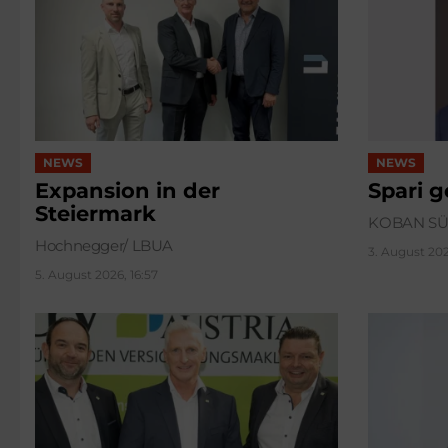
NEWS
NEWS
Expansion in der
Spari 
Steiermark
KOBAN S
Hochnegger/ LBUA
3. August 202
5. August 2026, 16:57