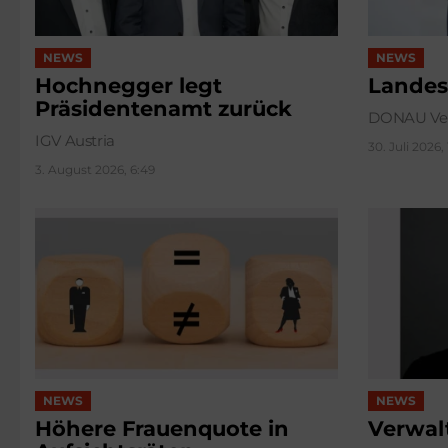
NEWS
NEWS
Hochnegger legt
Landes
Präsidentenamt zurück
DONAU Ver
IGV Austria
30. Juli 2026,
3. August 2026, 6:49
NEWS
NEWS
Höhere Frauenquote in
Verwal