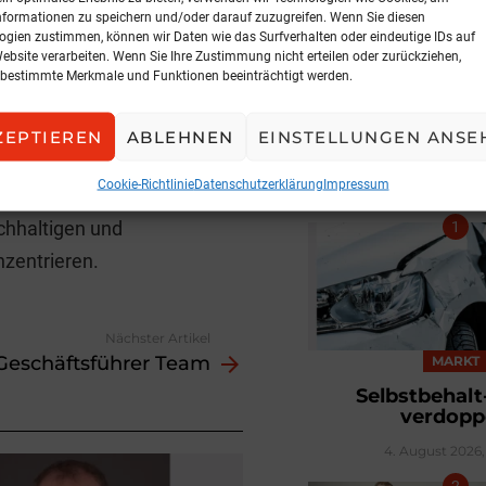
 engagierten Teilnehmer
nformationen zu speichern und/oder darauf zuzugreifen. Wenn Sie diesen
zt. Die renommierte
ogien zustimmen, können wir Daten wie das Surfverhalten oder eindeutige IDs auf
Website verarbeiten. Wenn Sie Ihre Zustimmung nicht erteilen oder zurückziehen,
gkeitsagenda seit Jahren
bestimmte Merkmale und Funktionen beeinträchtigt werden.
rtikelindustrie eine
ch ausgezeichnete
ZEPTIEREN
ABLEHNEN
EINSTELLUNGEN ANSE
Teams wird sie sich auf
BELIEBTE ARTIK
Cookie-Richtlinie
Datenschutzerklärung
Impressum
ndel mit Fokus auf
hhaltigen und
zentrieren.
Nächster Artikel
Geschäftsführer Team
MARKT
Selbstbehalt
verdopp
4. August 2026, 