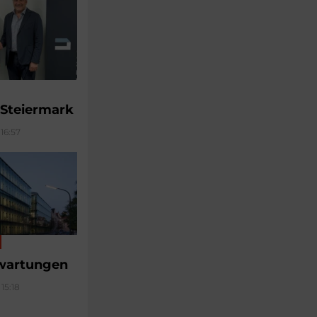
 Steiermark
16:57
wartungen
15:18