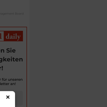
Management Board
n Sie
gkeiten
!
r für unseren
etter an!