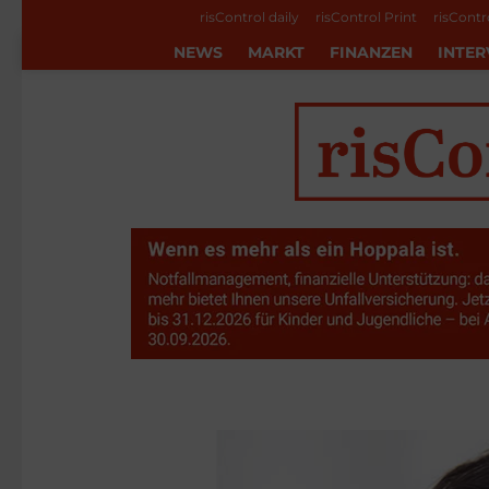
risControl daily
risControl Print
risContr
NEWS
MARKT
FINANZEN
INTER